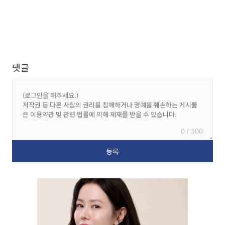
댓글
0 / 300