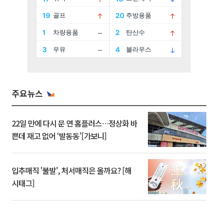
주요뉴스
22일 만에 다시 문 연 홈플러스…정상화 바
쁜데 재고 없어 ‘발동동’[가보니]
입추매직 '불발', 처서매직은 올까요? [해
시태그]