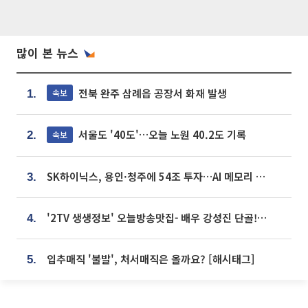
많이 본 뉴스
전북 완주 삼례읍 공장서 화재 발생
속보
1.
서울도 '40도'…오늘 노원 40.2도 기록
속보
2.
SK하이닉스, 용인·청주에 54조 투자…AI 메모리 생산기지 키운다
3.
'2TV 생생정보' 오늘방송맛집- 배우 강성진 단골! 쌀국수ㆍ푸팟퐁 커리 맛집 '블○○○'
4.
입추매직 '불발', 처서매직은 올까요? [해시태그]
5.