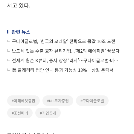
서고 있다.
관련 뉴스
구다이글로벌, ‘한국의 로레알’ 전략으로 몸값 10조 도전
반도체 잇는 수출 효자 뷰티기업...‘제2의 에이피알’ 꿈꾼다
전세계 휩쓴 K뷰티, 증시 상장 ‘러시’⋯구다이글로벌·비나우 IPO 본격화
美 클래리티 법안 연내 통과 가능성 13%…상원 문턱서 제동
#미래에셋증권
#NH투자증권
#구다이글로벌
#조선미녀
#기업공개