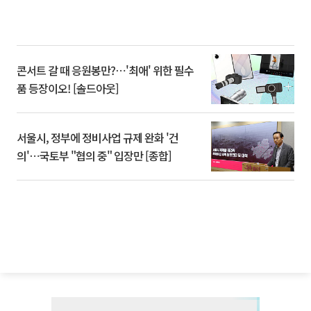
콘서트 갈 때 응원봉만?⋯'최애' 위한 필수
품 등장이오! [솔드아웃]
서울시, 정부에 정비사업 규제 완화 '건
의'⋯국토부 "협의 중" 입장만 [종합]