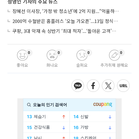
정영인 기자의 주요 뉴스
장혜선 이사장, ‘가정 밖 청소년’에 2억 지원...“억울하고 아파도 단단해지길”
2000억 수혈받은 홈플러스 ‘오늘 가오픈’...13일 정식 개장 시험대
쿠팡, 3대 악재 속 상반기 ‘최대 적자’...‘돌아온 고객’에 수익성 반등 주목
0
0
0
0
좋아요
화나요
슬퍼요
추가취재 원해요