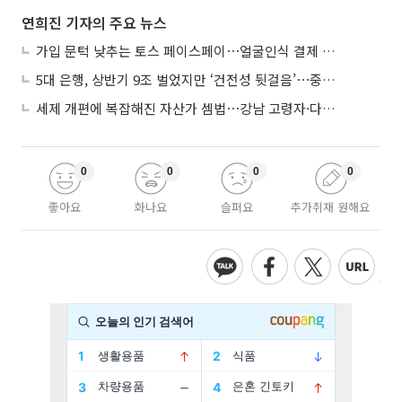
연희진 기자의 주요 뉴스
가입 문턱 낮추는 토스 페이스페이⋯얼굴인식 결제 확산 속도낸다
5대 은행, 상반기 9조 벌었지만 ‘건전성 뒷걸음’⋯중기대출 문턱 높아지나
세제 개편에 복잡해진 자산가 셈법⋯강남 고령자·다주택자 ‘자산재편 고심’
0
0
0
0
좋아요
화나요
슬퍼요
추가취재 원해요