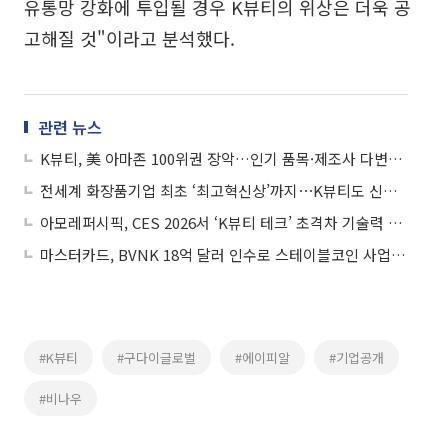
유통망 강화에 투입될 경우 K뷰티의 위상은 더욱 공
고해질 것"이라고 분석했다.
관련 뉴스
K뷰티, 美 아마존 100위권 장악…인기 품목·제조사 다변화 뚜렷
전세계 화장품기업 최초 ‘최고혁신상’까지⋯K뷰티도 신기술 전쟁 중
아모레퍼시픽, CES 2026서 ‘K뷰티 테크’ 초격차 기술력 공개
마스터카드, BVNK 18억 달러 인수로 스테이블코인 사업 본격 확장
#K뷰티
#구다이글로벌
#에이피알
#기업공개
#비나우