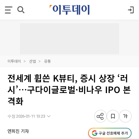
이투데이
산업
유통
전세계 휩쓴 K뷰티, 증시 상장 ‘러
시’⋯구다이글로벌·비나우 IPO 본
격화
수정 2026-01-11 13:23
연희진 기자
구글 선호매체 추가