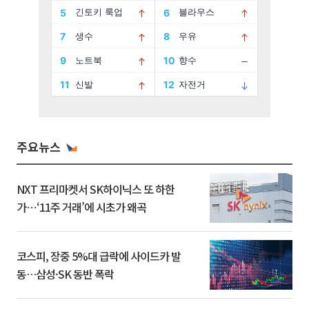
주요뉴스
NXT 프리마켓서 SK하이닉스 또 하한
가⋯‘11주 거래’에 시초가 왜곡
코스피, 장중 5%대 급락에 사이드카 발
동…삼성·SK 동반 폭락