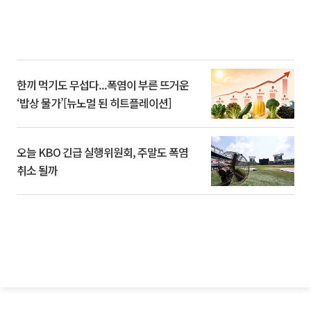
한끼 먹기도 무섭다...폭염이 부른 뜨거운
‘밥상 물가’[뉴노멀 된 히트플레이션]
오늘 KBO 긴급 실행위원회, 주말도 폭염
취소 될까