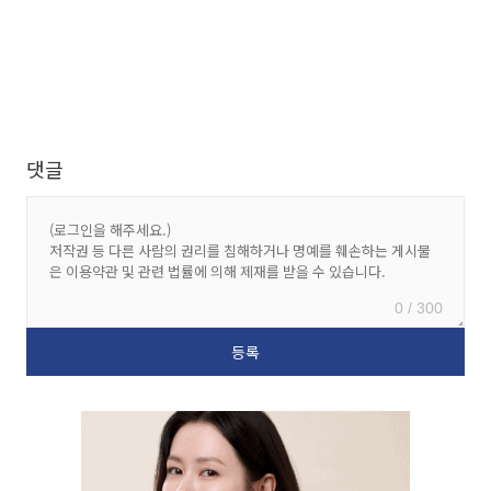
댓글
0 / 300