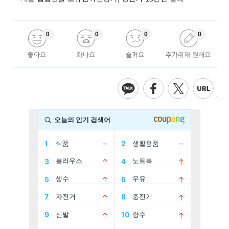
0
0
0
0
좋아요
화나요
슬퍼요
추가취재 원해요