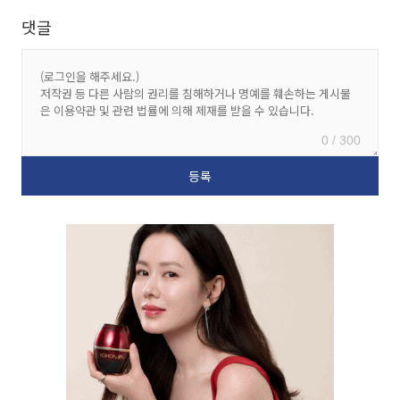
댓글
0 / 300