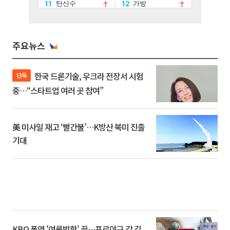
주요뉴스
한국 드론기술, 우크라 전장서 시험
단독
중…“스타트업 여러 곳 참여”
美 미사일 재고 ‘빨간불’…K방산 북미 진출
기대
KBO 폭염 '여름방학' 끝…프로야구 갈 길