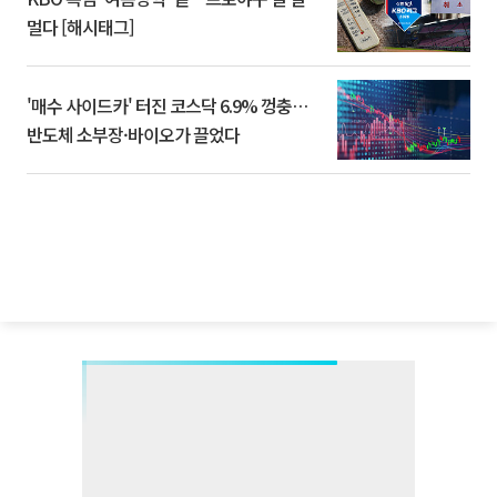
멀다 [해시태그]
'매수 사이드카' 터진 코스닥 6.9% 껑충…
반도체 소부장·바이오가 끌었다