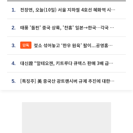
전장연, 오늘(10일) 서울 지하철 4호선 혜화역 시위…1호선 용산역 무정차
1.
태풍 '돌핀' 중국 상륙, '찬홈' 일본→한국…각국 기상청 예상 경로는?
2.
젖소 섞어놓고 ‘한우 원육’ 팔이...공영홈쇼핑 표기·검증 구멍
단독
3.
대신證 “알테오젠, 키트루다 큐렉스 판매 3배 급증…목표가 41만원 상향”
4.
[특징주] 美 중국산 광트랜시버 규제 추진에 대한광통신 등 광통신株 강세
5.