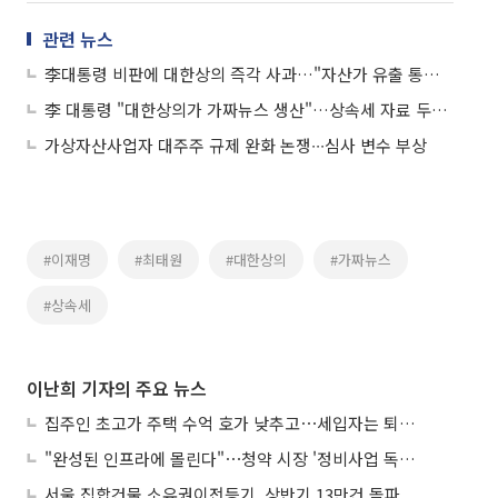
관련 뉴스
李대통령 비판에 대한상의 즉각 사과…"자산가 유출 통계 검증 부족"
李 대통령 "대한상의가 가짜뉴스 생산"…상속세 자료 두고 정면 비판
가상자산사업자 대주주 규제 완화 논쟁∙∙∙심사 변수 부상
#이재명
#최태원
#대한상의
#가짜뉴스
#상속세
이난희 기자의 주요 뉴스
집주인 초고가 주택 수억 호가 낮추고⋯세입자는 퇴거 위기
"완성된 인프라에 몰린다"⋯청약 시장 '정비사업 독주' 42배 격차
서울 집합건물 소유권이전등기, 상반기 13만건 돌파