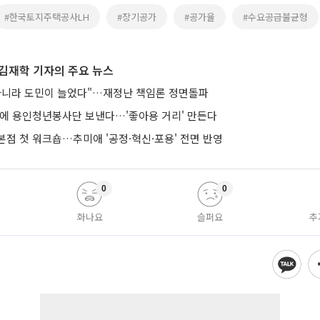
#한국토지주택공사LH
#장기공가
#공가율
#수요공급불균형
김재학 기자의 주요 뉴스
아니라 도민이 늘었다"…재정난 책임론 정면돌파
낭에 용인청년봉사단 보낸다…'좋아용 거리' 만든다
본점 첫 워크숍…추미애 '공정·혁신·포용' 전면 반영
0
0
화나요
슬퍼요
추