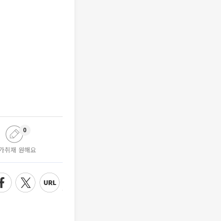
0
가취재 원해요