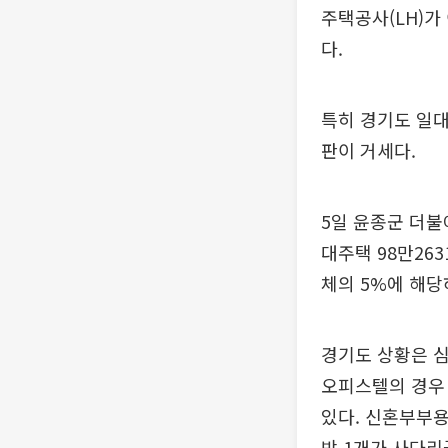
주택공사(LH)가
다.
특히 경기도 일대
판이 거세다.
5일 윤종군 더불
대주택 98만26
체의 5%에 해당
경기도 상황은 심
오피스텔의 경우 
있다. 신혼부부용
방 1개가 사다리