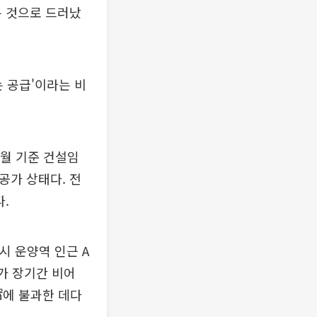
는 것으로 드러났
 공급'이라는 비
6월 기준 건설임
공가 상태다. 전
.
시 운양역 인근 A
호가 장기간 비어
㎡에 불과한 데다