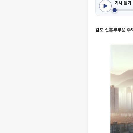
기사 듣기
김포 신혼부부용 주택