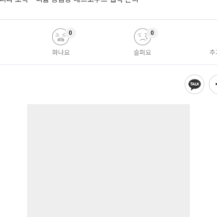
0
0
화나요
슬퍼요
추