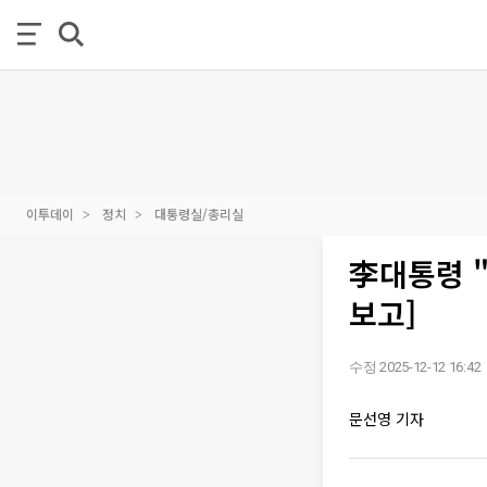
이투데이
정치
대통령실/총리실
李대통령 "
보고]
수정 2025-12-12 16:42
문선영 기자