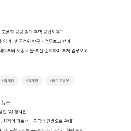
에 고품질 공공 임대 주택 공급해야”
취임 후 첫 국정원 방문…업무보고 받아
 내주부터 세종·서울·부산 순회하며 부처 업무보고
#역세권
#이재명
#국토교통부
 뉴스
힌 ‘AI 청사진’
헨, 최적의 파트너⋯공급망 전반으로 확대”
헨티나 도착…리튬 공급망·메르코수르 협력 논의