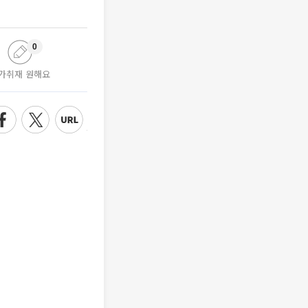
0
가취재 원해요