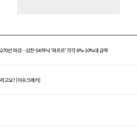
6270선 마감…삼전·SK하닉 '와르르' 각각 6%·10%대 급락
 깨라고요? [이슈크래커]