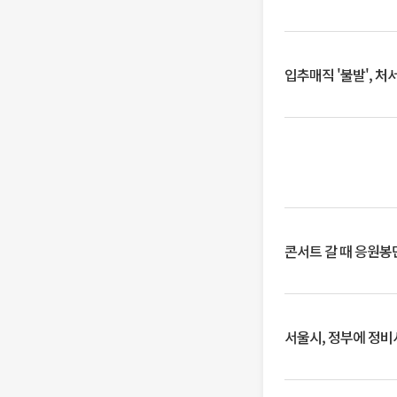
입추매직 '불발', 처
콘서트 갈 때 응원봉만
서울시, 정부에 정비사