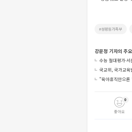
#성평등가족부
강문정 기자의 주요
수능 절대평가·서
국교위, 국가교육
"육아휴직만으론 
0
좋아요