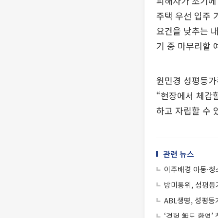
피해자가 조기에 
주택 우선 입주 
요건을 낮추는 내
기 중 마무리할 
원민경 성평등가
“현장에서 체감할
하고 자립할 수 
관련 뉴스
이주배경 아동·청
방미통위, 성평등
ABL생명, 성평등
‘경험 無도 환영’