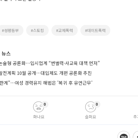
#성평등부
#스토킹
#교제폭력
#데이트폭력
 뉴스
논술형 공론화⋯입시업계 “변별력·사교육 대책 먼저”
발전계획 10월 공개⋯대입제도 개편 공론화 추진
한계"⋯여성 경력유지 해법은 '복귀 후 유연근무’
0
0
화나요
슬퍼요
추