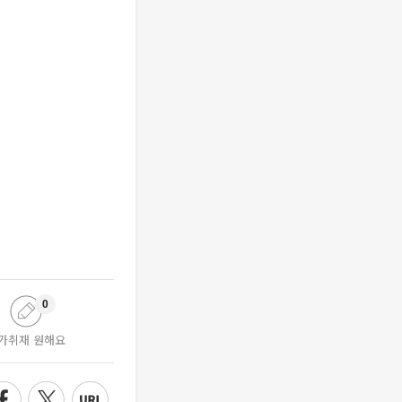
0
가취재 원해요