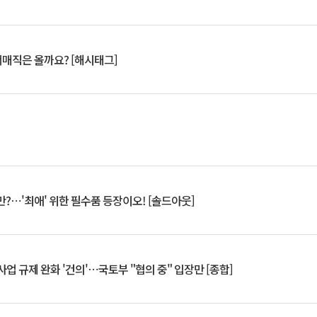
서매직은 올까요? [해시태그]
?⋯'최애' 위한 필수품 등장이오! [솔드아웃]
업 규제 완화 '건의'⋯국토부 "협의 중" 입장만 [종합]