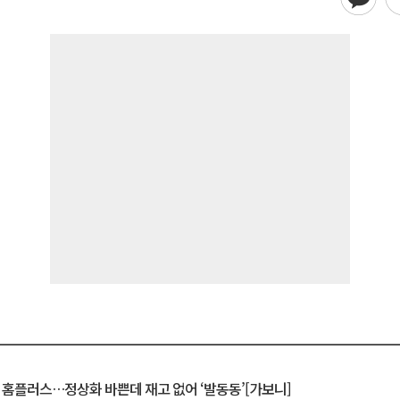
연 홈플러스…정상화 바쁜데 재고 없어 ‘발동동’[가보니]