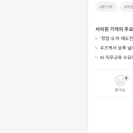
#중기부
#여
서이원 기자의 주요
‘창업-도약-재도전
우즈벡서 보폭 넓
AI·직무교육 수
0
좋아요