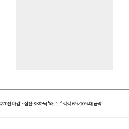
6270선 마감…삼전·SK하닉 '와르르' 각각 6%·10%대 급락