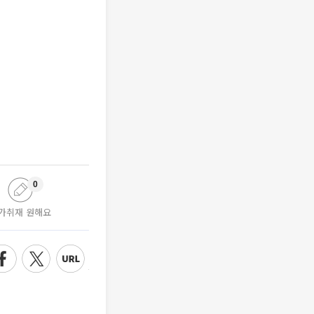
0
가취재 원해요