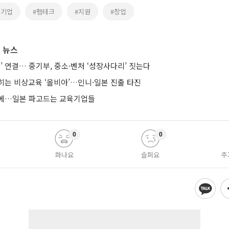
성기업
#펨테크
#지원
#창업
 뉴스
’ 연결… 중기부, 중소·벤처 ‘성장사다리’ 짓는다
히는 비상교육 ‘올비아’…인니·일본 진출 타진
요에…일본 파고드는 교육기업들
0
0
화나요
슬퍼요
추