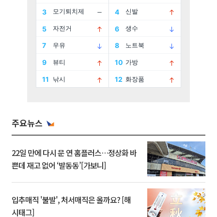
주요뉴스
22일 만에 다시 문 연 홈플러스…정상화 바
쁜데 재고 없어 ‘발동동’[가보니]
입추매직 '불발', 처서매직은 올까요? [해
시태그]