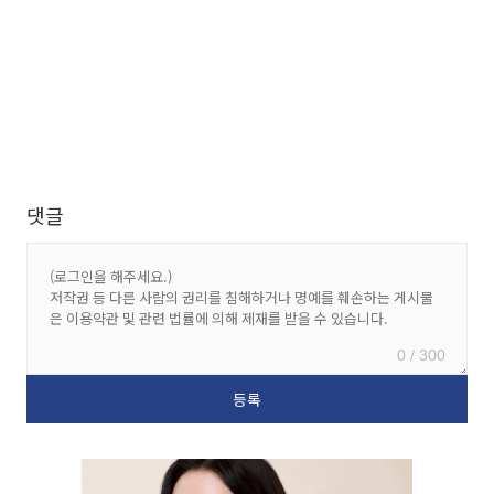
댓글
0 / 300