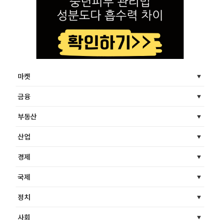
마켓
금융
부동산
산업
경제
국제
정치
사회