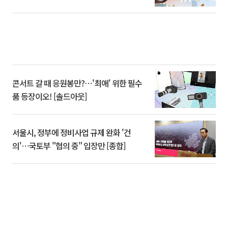
콘서트 갈 때 응원봉만?⋯'최애' 위한 필수
품 등장이오! [솔드아웃]
서울시, 정부에 정비사업 규제 완화 '건
의'⋯국토부 "협의 중" 입장만 [종합]