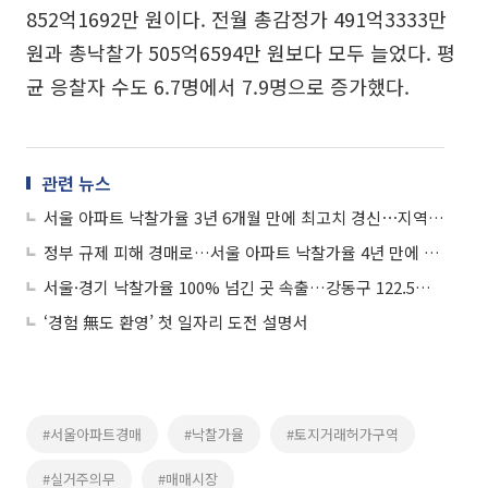
852억1692만 원이다. 전월 총감정가 491억3333만
원과 총낙찰가 505억6594만 원보다 모두 늘었다. 평
균 응찰자 수도 6.7명에서 7.9명으로 증가했다.
관련 뉴스
서울 아파트 낙찰가율 3년 6개월 만에 최고치 경신⋯지역별 온도차 뚜렷
정부 규제 피해 경매로…서울 아파트 낙찰가율 4년 만에 최고
서울·경기 낙찰가율 100% 넘긴 곳 속출…강동구 122.5% ‘최고’
‘경험 無도 환영’ 첫 일자리 도전 설명서
#서울아파트경매
#낙찰가율
#토지거래허가구역
#실거주의무
#매매시장