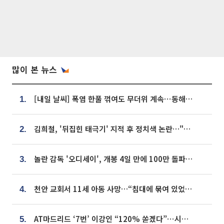
많이 본 뉴스
[내일 날씨] 폭염 한풀 꺾여도 무더위 계속⋯동해안 이틀 연속 비
1.
김희철, '뒤집힌 태극기' 지적 후 정치색 논란…"좌우 떠나 우리나라 국기"
2.
놀란 감독 '오디세이', 개봉 4일 만에 100만 돌파⋯'왕사남' 보다 빠르다
3.
천안 교회서 11세 아동 사망…“침대에 묶여 있었다” 진술 확보
4.
AT마드리드 ‘7번’ 이강인 “120% 쏟겠다”⋯시메오네 감독 “필요한 선수”
5.