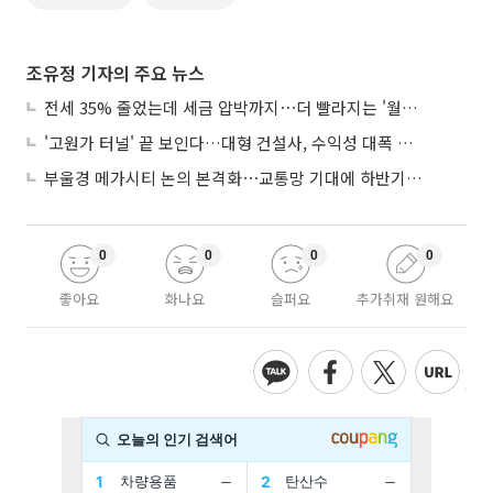
조유정 기자의 주요 뉴스
전세 35% 줄었는데 세금 압박까지⋯더 빨라지는 '월세화'
'고원가 터널' 끝 보인다…대형 건설사, 수익성 대폭 개선
부울경 메가시티 논의 본격화⋯교통망 기대에 하반기 분양시장 '주목'
0
0
0
0
좋아요
화나요
슬퍼요
추가취재 원해요