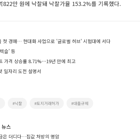
억822만 원에 낙찰돼 낙찰가율 153.2%를 기록했다.
 첫 경매… 현대화 사업으로 '글로벌 허브' 시험대에 서다
렉슬’ 등
 가격 상승률 8.71%⋯19년 만에 최고
 첫 일자리 도전 설명서
매
#낙찰
#토지거래허가
#대출규제
 뉴스
급은 더디다…집값 처방의 명암