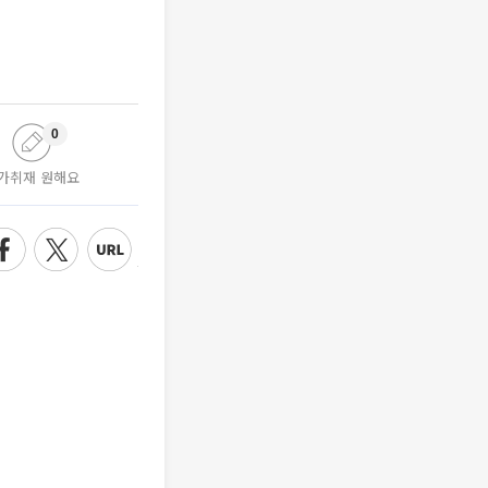
0
가취재 원해요