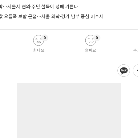
박…서울시 협의·주민 설득이 성패 가른다
값 오름폭 보합 근접⋯서울 외곽·경기 남부 중심 매수세
0
0
화나요
슬퍼요
추