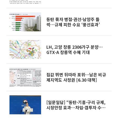
동탄 묶자 병점·권선·남양주 들
썩…규제 피한 수요 ‘풍선효과’
LH, 고양 창릉 2306가구 분양…
GTX-A 창릉역 수혜 기대
집값 뛰면 뒤따라 포위…남은 비규
제지역도 사정권 [6.30 대책]
[일문일답] “동탄·기흥·구리 규제,
시장안정 효과…차입·갭투자 수요
줄 것”[6.30 대책]