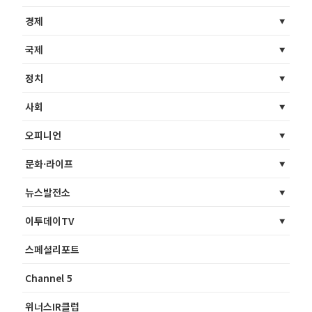
경제
국제
정치
사회
오피니언
문화·라이프
뉴스발전소
이투데이TV
스페셜리포트
Channel 5
위너스IR클럽