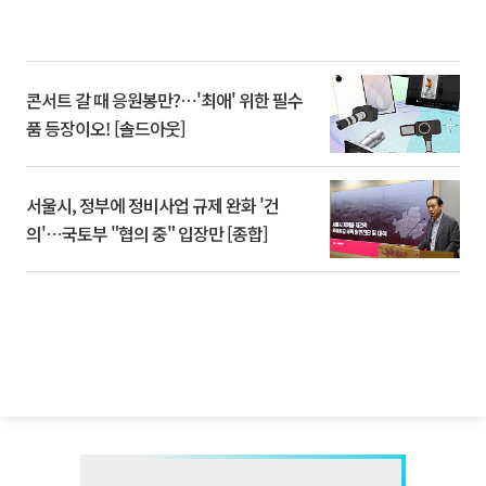
콘서트 갈 때 응원봉만?⋯'최애' 위한 필수
품 등장이오! [솔드아웃]
서울시, 정부에 정비사업 규제 완화 '건
의'⋯국토부 "협의 중" 입장만 [종합]