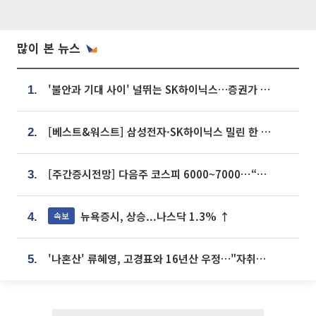
많이 본 뉴스
'불안과 기대 사이' 널뛰는 SK하이닉스…증권가 "HBM4·LTA 기반 펀터멘털 견고"
1.
[베스트&워스트] 삼성전자·SK하이닉스 밀린 한 주…상상인증권은 85% 급등
2.
[주간증시전망] 다음주 코스피 6000~7000⋯“外人 수급은 정책이 변수”
3.
뉴욕증시, 상승...나스닥 1.3% ↑
속보
4.
'나혼산' 류혜영, 고경표와 16년산 우정…"자취방서 부모님과 마주쳐"
5.