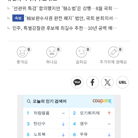
'선관위 특검' 합의했지만 '형소법'은 강행…8월 국회 '입법 2차전' 예고
'檢보완수사권 완전 폐지' 법안, 국회 본회의서 민주당 주도 통과
속보
민주, 특별감찰관 후보에 최길수 추천…10년 공백 해소 속도
0
0
0
0
좋아요
화나요
슬퍼요
추가취재 원해요