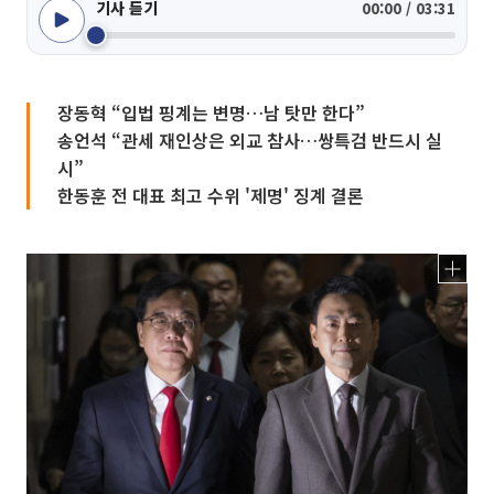
기사 듣기
00:00 / 03:31
장동혁 “입법 핑계는 변명…남 탓만 한다”
송언석 “관세 재인상은 외교 참사…쌍특검 반드시 실
시”
한동훈 전 대표 최고 수위 '제명' 징계 결론