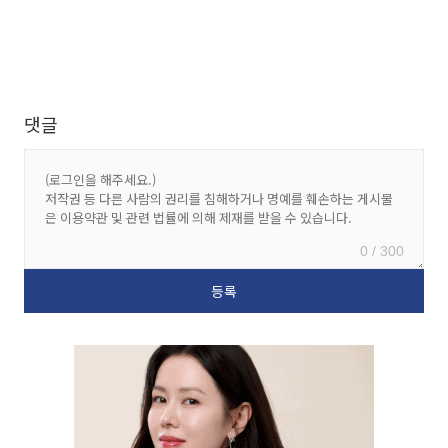
댓글
0 / 300