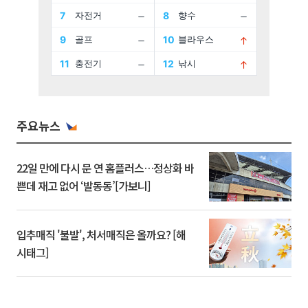
주요뉴스
22일 만에 다시 문 연 홈플러스…정상화 바
쁜데 재고 없어 ‘발동동’[가보니]
입추매직 '불발', 처서매직은 올까요? [해
시태그]