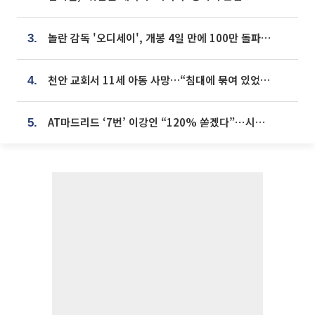
놀란 감독 '오디세이', 개봉 4일 만에 100만 돌파⋯'왕사남' 보다 빠르다
3.
천안 교회서 11세 아동 사망…“침대에 묶여 있었다” 진술 확보
4.
AT마드리드 ‘7번’ 이강인 “120% 쏟겠다”⋯시메오네 감독 “필요한 선수”
5.