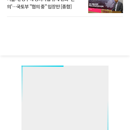
의'⋯국토부 "협의 중" 입장만 [종합]