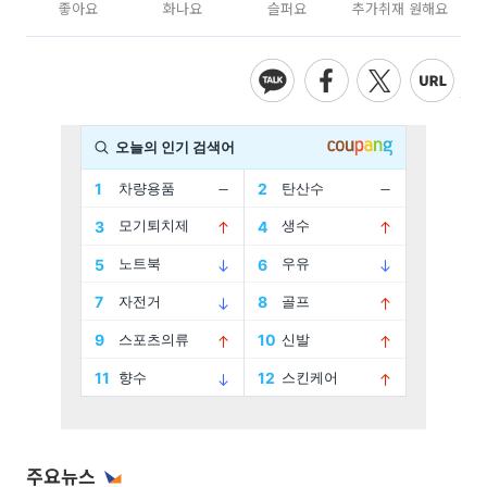
좋아요
화나요
슬퍼요
추가취재 원해요
주요뉴스