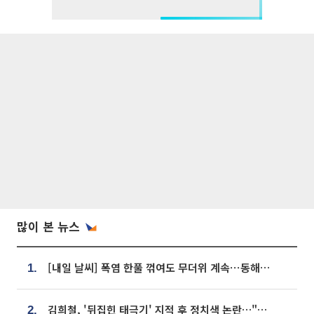
많이 본 뉴스
[내일 날씨] 폭염 한풀 꺾여도 무더위 계속⋯동해안 이틀 연속 비
1.
김희철, '뒤집힌 태극기' 지적 후 정치색 논란…"좌우 떠나 우리나라 국기"
2.