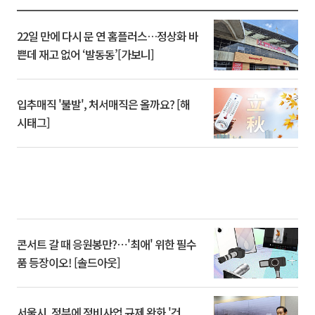
22일 만에 다시 문 연 홈플러스…정상화 바
쁜데 재고 없어 ‘발동동’[가보니]
입추매직 '불발', 처서매직은 올까요? [해
시태그]
콘서트 갈 때 응원봉만?⋯'최애' 위한 필수
품 등장이오! [솔드아웃]
서울시, 정부에 정비사업 규제 완화 '건