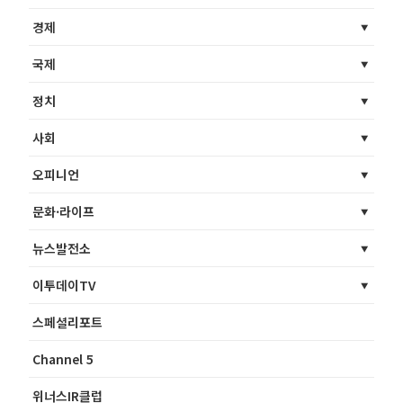
경제
국제
정치
사회
오피니언
문화·라이프
뉴스발전소
이투데이TV
스페셜리포트
Channel 5
위너스IR클럽