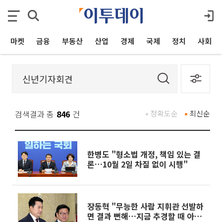
마켓
금융
부동산
산업
경제
국제
정치
사회
검색결과 총
846
건
정확도순
최신순
한병도 "형소법 개정, 책임 있는 결
론…10월 2일 차질 없이 시행"
장동혁 "무능한 사람 지휘관 선발하
면 결과 뻔해…지금 추경할 때 아