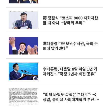
냐"
野 정점식 “코스피 9000 자화자찬
할 때 아냐…양극화 우려”
李대통령 "檢 보완수사권, 국회 논
의에 맡기겠다"
李대통령, 다음달 8일 취임 1년 기
자회견…"국정 2년차 비전 공유"
"의제 바꿔도 속셈은 그대로"…이
상일, 총리실 사회대개혁위 부산 토
론회 정면 해부