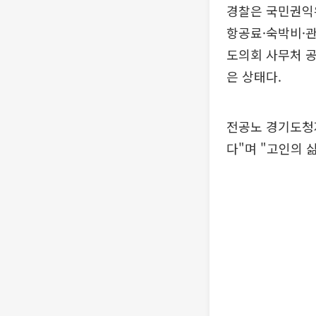
경찰은 국민권익위
항공료·숙박비·관
도의회 사무처 공
은 상태다.
전공노 경기도청
다"며 "고인의 