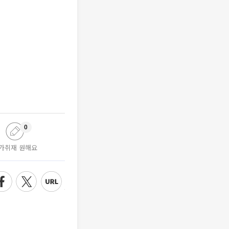
0
가취재 원해요