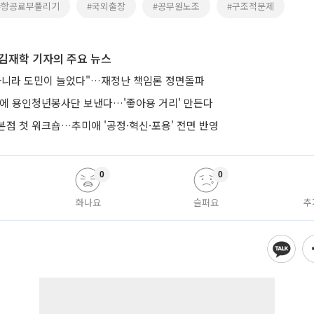
#항공료부풀리기
#국외출장
#공무원노조
#구조적문제
김재학 기자의 주요 뉴스
아니라 도민이 늘었다"…재정난 책임론 정면돌파
낭에 용인청년봉사단 보낸다…'좋아용 거리' 만든다
본점 첫 워크숍…추미애 '공정·혁신·포용' 전면 반영
0
0
화나요
슬퍼요
추