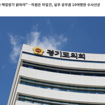
제·책임방기 밝혀야"…의원은 미입건, 실무 공무원 10여명만 수사선상