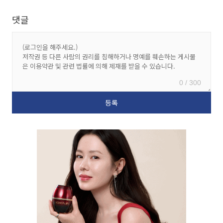
댓글
0 / 300