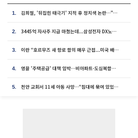
김희철, '뒤집힌 태극기' 지적 후 정치색 논란…"좌우 떠나 우리나라 국기"
1.
3445억 자사주 지급 마쳤는데...삼성전자 DX노조, 뒤늦은 '떼쓰기 집회'
2.
이란 “호르무즈 새 항로 합의 매우 근접...미국 배상 먼저”
3.
영끌 '주택공급' 대책 임박⋯비아파트·도심복합까지 총동원
4.
천안 교회서 11세 아동 사망…“침대에 묶여 있었다” 진술 확보
5.