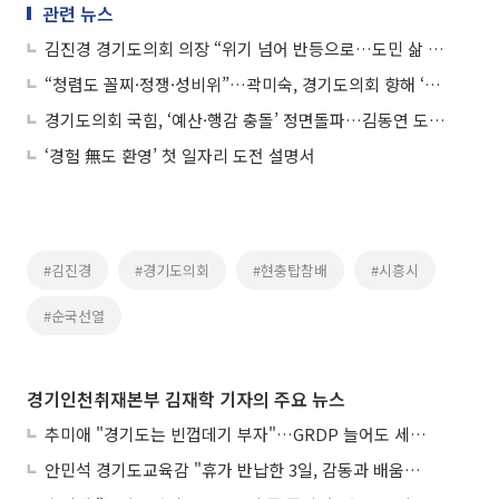
관련 뉴스
김진경 경기도의회 의장 “위기 넘어 반등으로…도민 삶 지키는 책임의정 완주”
“청렴도 꼴찌·정쟁·성비위”…곽미숙, 경기도의회 향해 ‘자성 없인 미래 없다’
경기도의회 국힘, ‘예산·행감 충돌’ 정면돌파…김동연 도정 향해 3일째 집단항의
‘경험 無도 환영’ 첫 일자리 도전 설명서
#김진경
#경기도의회
#현충탑참배
#시흥시
#순국선열
경기인천취재본부 김재학 기자의 주요 뉴스
추미애 "경기도는 빈껍데기 부자"…GRDP 늘어도 세입은 그대로
안민석 경기도교육감 "휴가 반납한 3일, 감동과 배움이었다"