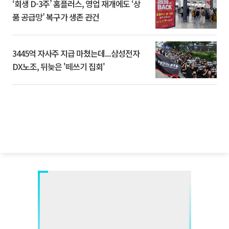
‘회생 D-3주’ 홈플러스, 영업 재개에도 ‘상
품 공급망’ 복구가 생존 관건
3445억 자사주 지급 마쳤는데...삼성전자
DX노조, 뒤늦은 '떼쓰기 집회'