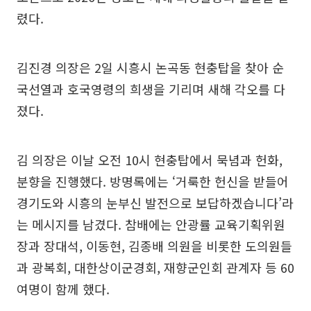
렸다.
김진경 의장은 2일 시흥시 논곡동 현충탑을 찾아 순
국선열과 호국영령의 희생을 기리며 새해 각오를 다
졌다.
김 의장은 이날 오전 10시 현충탑에서 묵념과 헌화,
분향을 진행했다. 방명록에는 ‘거룩한 헌신을 받들어
경기도와 시흥의 눈부신 발전으로 보답하겠습니다’라
는 메시지를 남겼다. 참배에는 안광률 교육기획위원
장과 장대석, 이동현, 김종배 의원을 비롯한 도의원들
과 광복회, 대한상이군경회, 재향군인회 관계자 등 60
여명이 함께 했다.