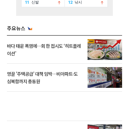
주요뉴스
바다 태운 폭염에…회 한 접시도 ‘히트플레
이션’
영끌 '주택공급' 대책 임박⋯비아파트·도
심복합까지 총동원