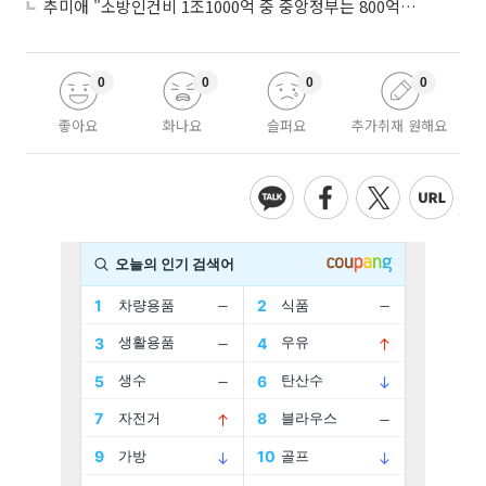
추미애 "소방인건비 1조1000억 중 중앙정부는 800억뿐"
0
0
0
0
좋아요
화나요
슬퍼요
추가취재 원해요