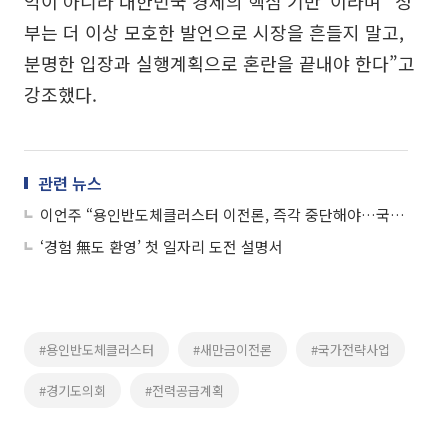
익이 아니라 대한민국 경제의 핵심 기반”이라며 “정
부는 더 이상 모호한 발언으로 시장을 흔들지 말고,
분명한 입장과 실행계획으로 혼란을 끝내야 한다”고
강조했다.
관련 뉴스
이언주 “용인반도체클러스터 이전론, 즉각 중단해야…국가전략 흔들 혼선 멈춰야”
‘경험 無도 환영’ 첫 일자리 도전 설명서
#용인반도체클러스터
#새만금이전론
#국가전략사업
#경기도의회
#전력공급계획