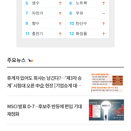
주요뉴스
후계자 없어도 회사는 남긴다?…‘제3자 승
계’ 시험대 오른 中企 현장 [기업승계 대전
환]
MSCI 발표 D-7…후보주 반등에 편입 기대
재점화