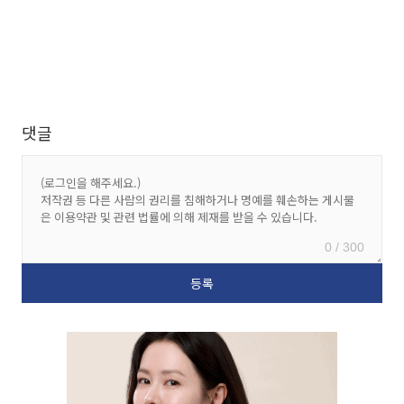
댓글
0 / 300