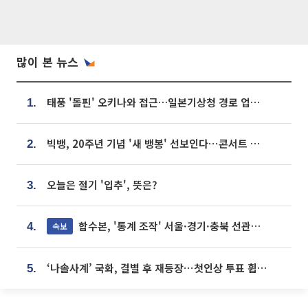
많이 본 뉴스
태풍 '돌핀' 오키나와 접근…일본기상청 경로 업데이트
1.
빅뱅, 20주년 기념 '새 뱅봉' 선보인다⋯콘서트 앞두고 팝업 개최
2.
오늘은 절기 '입추', 뜻은?
3.
합수본, '통계 조작' 서울·경기·충북 선관위 등 추가 압수수색
속보
4.
‘나솔사계’ 국화, 결별 후 재등장⋯첫인상 투표 휩쓸고 ‘인기녀’ 등극
5.