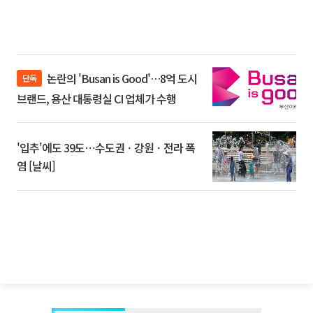
논란의 'Busan is Good'…8억 도시
단독
브랜드, 용산 대통령실 CI 업체가 수행
'입추'에도 39도⋯수도권ㆍ강원ㆍ전라 폭
염 [날씨]