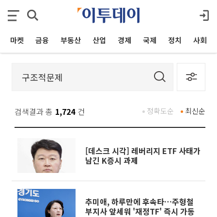
마켓
금융
부동산
산업
경제
국제
정치
사회
검색결과 총
1,724
건
정확도순
최신순
[데스크 시각] 레버리지 ETF 사태가
남긴 K증시 과제
추미애, 하루만에 후속타…주형철
부지사 앞세워 '재정TF' 즉시 가동