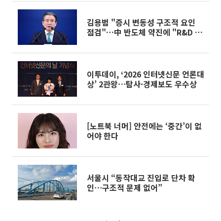
김용범 "증시 변동성 구조적 요인
점검"…中 반도체 약진에 "R&D 더
힘써야"
이투데이, ‘2026 인터넷신문 언론대
상’ 2관왕⋯탐사·경제보도 우수상
[노트북 너머] 안전에는 ‘중간’이 없
어야 한다
서울시 “동작대교 진입로 단차 확
인⋯구조적 문제 없어”