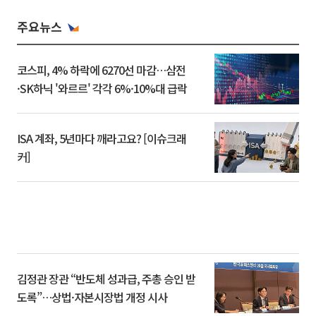
주요뉴스
코스피, 4% 하락에 6270선 마감…삼전
·SK하닉 '와르르' 각각 6%·10%대 급락
ISA 계좌, 5년마다 깨라고요? [이슈크래
커]
김정관 장관 “반도체 성과급, 주총 승인 받
도록”…상법·자본시장법 개정 시사