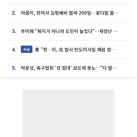
아옳이, 한의사 김형배와 벌써 200일⋯꽃다발 들고 "프러포즈 아냐"
2.
추미애 "복지가 아니라 도민이 늘었다"…재정난 책임론 정면돌파
3.
軍 "한ㆍ미, 北 발사 탄도미사일 제원 정밀분석 중"
속보
4.
박문성, 축구협회 '성 접대' 보도에 분노…"다 말아먹으려고 작정했나"
5.