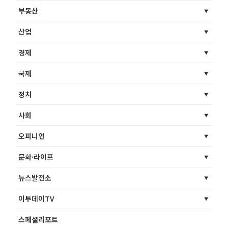
부동산
산업
경제
국제
정치
사회
오피니언
문화·라이프
뉴스발전소
이투데이TV
스페셜리포트