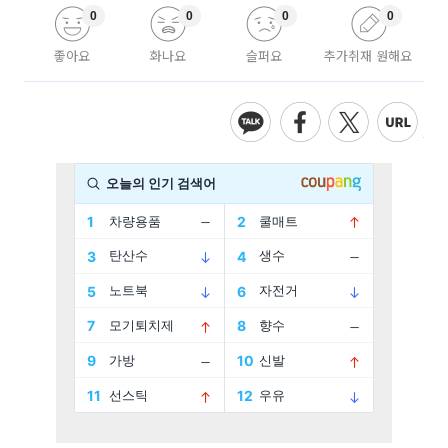
0
0
0
0
좋아요
화나요
슬퍼요
추가취재 원해요