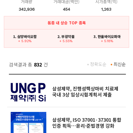
거래량
거래대금(백만)
시가총액(억)
342,936
454
1,263
동종 내 상승 TOP 종목
1. 삼양바이오팜
2. 부광약품
3. 한올바이오파마
+ 5.92%
+ 5.55%
+ 5.18%
검색결과 총
832
건
정확도순
최신순
삼성제약, 진행성핵상마비 치료제
국내 3상 임상시험계획서 제출
삼성제약, ISO 37001·37301 통합
인증 획득…윤리·준법경영 강화