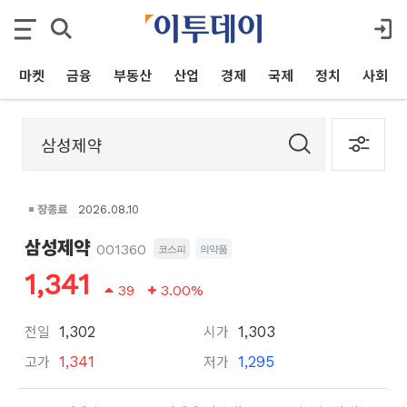
마켓
금융
부동산
산업
경제
국제
정치
사회
장종료
2026.08.10
삼성제약
001360
코스피
의약품
1,341
39
3.00%
전일
시가
1,302
1,303
고가
저가
1,341
1,295