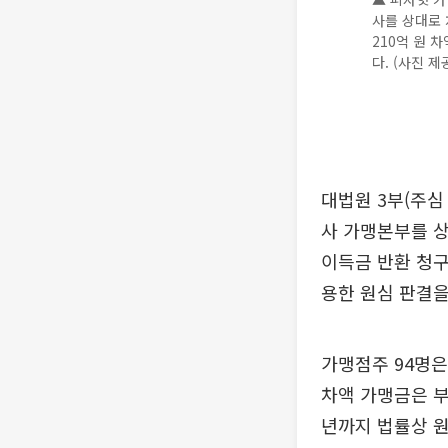
사를 상대로 
210억 원 
다. (사진 제
대법원 3부(주심
사 가맹본부를 상
이득금 반환 청구
용한 원심 판결을
가맹점주 94명은
차액 가맹금은 부
년까지 법률상 원