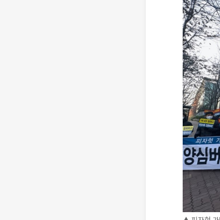
▲ 피자헛 가