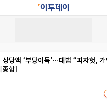
 상당액 ‘부당이득’…대법 “피자헛, 
[종합]