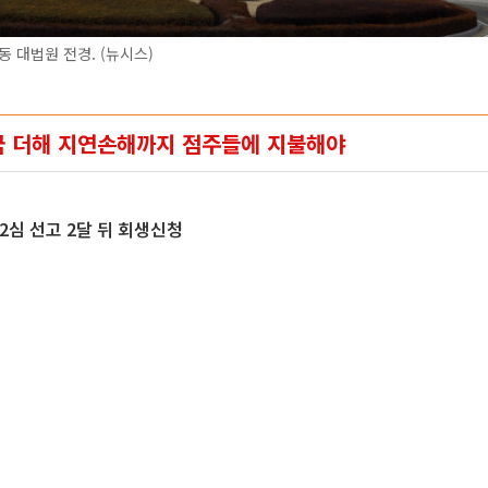
동 대법원 전경. (뉴시스)
 더해 지연손해까지 점주들에 지불해야
2심 선고 2달 뒤 회생신청