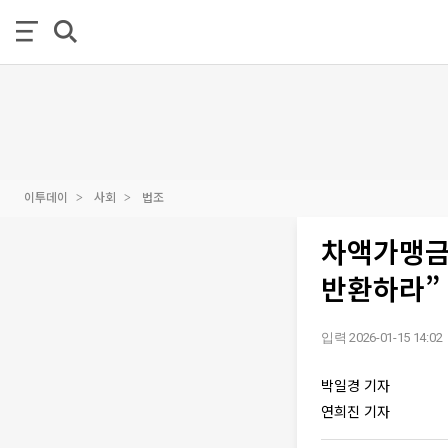
이투데이
사회
법조
차액가맹금
반환하라” 
입력 2026-01-15 14:02
박일경 기자
연희진 기자