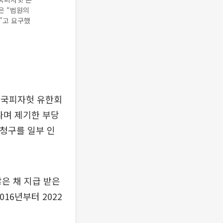
은 “법원의
”고 요구했
 한국피자헛 유한회
라며 제기한 부당
 청구를 일부 인
않은 채 지급 받은
16년부터 2022