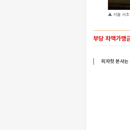
▲ 서울 서초
부당 차액가맹금
피자헛 본사는 