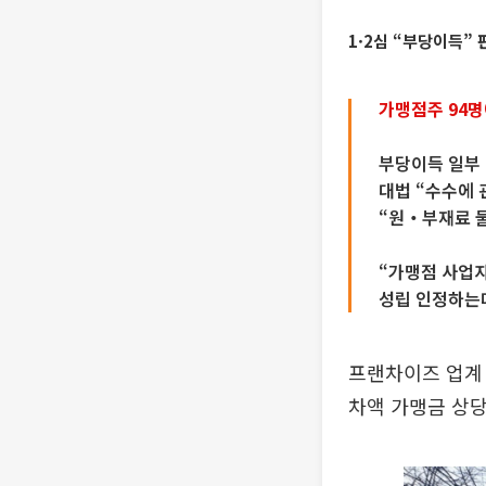
1·2심 “부당이득”
가맹점주 94명
부당이득 일부 
대법 “수수에 
“원‧부재료 
“가맹점 사업
성립 인정하는
프랜차이즈 업계
차액 가맹금 상당