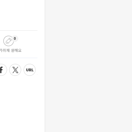
0
가취재 원해요