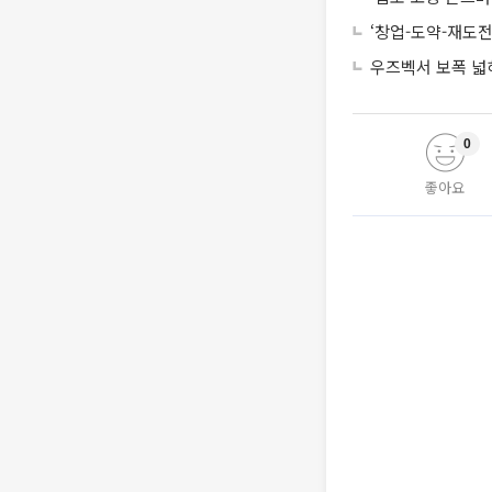
‘창업-도약-재도전
우즈벡서 보폭 넓
0
좋아요