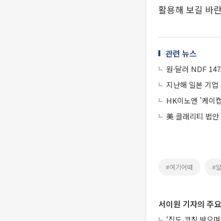
활용해 보길 바란
관련 뉴스
원·달러 NDF 147
지난해 일본 기업 
HK이노엔 '케이캡
美 클래리티 법안
#여기어때
#
서이원 기자의 주요
‘집도 코칭 받으며