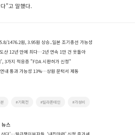
다”고 말했다.
5.8/1476.2원, 3.95원 상승..일본 조기총선 가능성
도산 12년 만에 최다…2년 연속 1만 건 웃돌아
', 3가지 적응증 "FDA 시판허가 신청"
 연내 통과 가능성 13%…상원 문턱서 제동
일본
#기획전
#빌라폰테인
#가성비
 뉴스
 산다’…월급쟁이부자들, ‘내집마련’ 신청 증가세