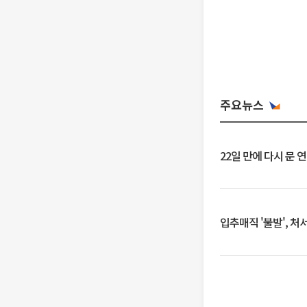
주요뉴스
22일 만에 다시 문 
입추매직 '불발', 처