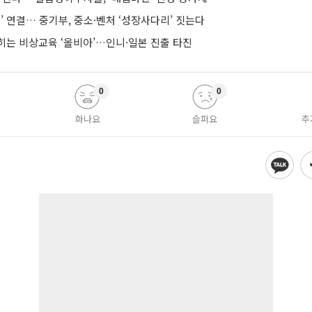
’ 연결… 중기부, 중소·벤처 ‘성장사다리’ 짓는다
히는 비상교육 ‘올비아’…인니·일본 진출 타진
0
0
화나요
슬퍼요
추