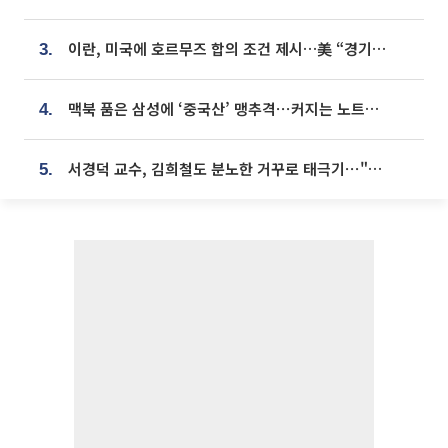
이란, 미국에 호르무즈 합의 조건 제시…美 “경기 아직 안 끝나” [종합]
3.
맥북 품은 삼성에 ‘중국산’ 맹추격⋯커지는 노트북 OLED 시장
4.
서경덕 교수, 김희철도 분노한 거꾸로 태극기⋯"엉터리는 아냐, 아쉬울 뿐"
5.