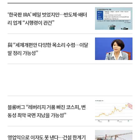
‘한국판 IRA’ 베일 벗었지만…반도체·배터
리 업계 “시행령이 관건”
與 “세제개편안 다양한 목소리 수렴…이달
말 정리 가능성”
블룸버그 “레버리지 거품 빠진 코스피, 변
동성 최악 국면 지났을 가능성”
영업익으로 이자도 못 낸다…건설 한계기