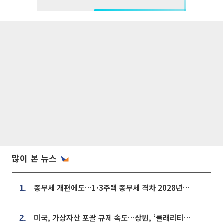
많이 본 뉴스
종부세 개편에도…1·3주택 종부세 격차 2028년부터 확대
1.
미국, 가상자산 포괄 규제 속도…상원, ‘클래리티법’ 9월 절차투표 추진
2.