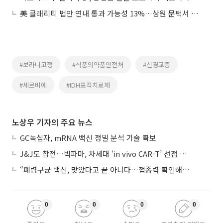
美 클래리티 법안 연내 통과 가능성 13%…상원 문턱서 제동
#보라니고정
#식품의약품안전처
#신경교종
#세르비에
#IDH표적치료제
노상우 기자의 주요 뉴스
GC녹십자, mRNA 백신 정밀 분석 기술 확보
J&J도 참전…빅파마, 차세대 ‘in vivo CAR-T’ 선점 경쟁 본격화
“폐렴구균 백신, 맞았다고 끝 아니다…접종력 확인해야”
0
0
0
0