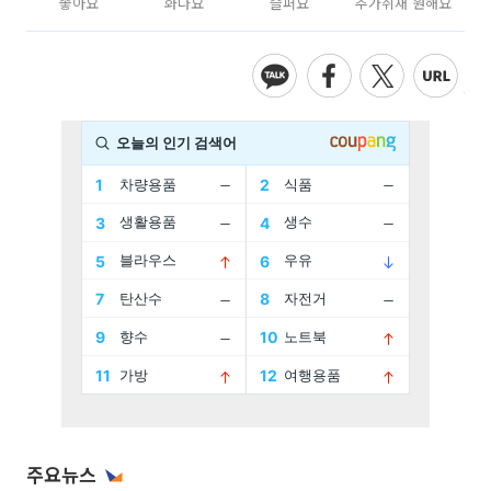
좋아요
화나요
슬퍼요
추가취재 원해요
주요뉴스