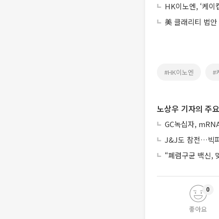
HK이노엔, ‘케이
美 클래리티 법안
#HK이노엔
#
노상우 기자의 주요
GC녹십자, mRN
J&J도 참전…빅파마
“폐렴구균 백신,
0
좋아요