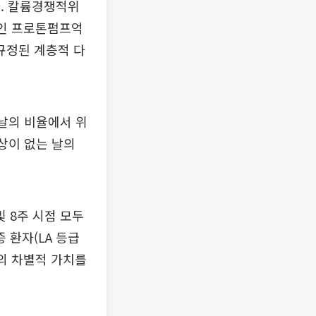
다. 칼륨경쟁적위
제인 프로톤펌프억
 규정된 계층적 다
날의 비율에서 위
상이 없는 날의
및 8주 시점 모두
 환자(LA 등급
서의 차별적 가치를