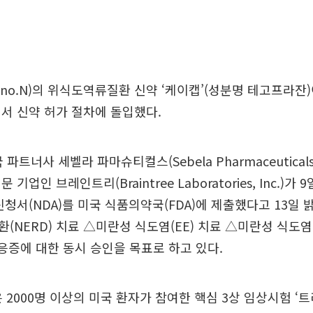
inno.N)의 위식도역류질환 신약 ‘케이캡’(성분명 테고프라잔)
서 신약 허가 절차에 돌입했다.
파트너사 세벨라 파마슈티컬스(Sebela Pharmaceutica
기업인 브레인트리(Braintree Laboratories, Inc.)가
신청서(NDA)를 미국 식품의약국(FDA)에 제출했다고 13일 
(NERD) 치료 △미란성 식도염(EE) 치료 △미란성 식도염
적응증에 대한 동시 승인을 목표로 하고 있다.
은 2000명 이상의 미국 환자가 참여한 핵심 3상 임상시험 ‘