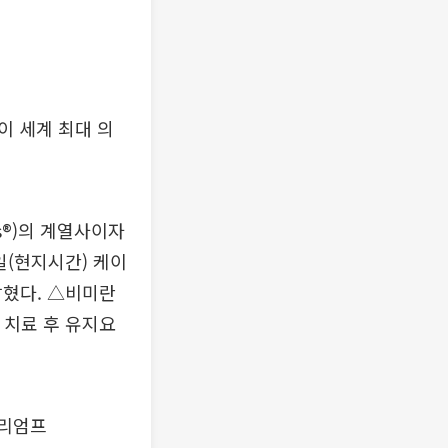
이 세계 최대 의
ls®)의 계열사이자
 9일(현지시간) 케이
밝혔다. △비미란
 치료 후 유지요
트리엄프