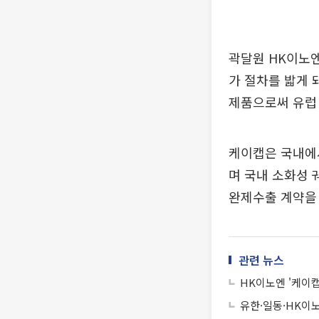
곽달원 HK이노엔
가 절차를 밟게 돼
제품으로써 유럽 
케이캡은 국내에서
며 국내 소화성 
완제수출 계약을 
관련 뉴스
HK이노엔 '케이캡
유한·일동·HK이노