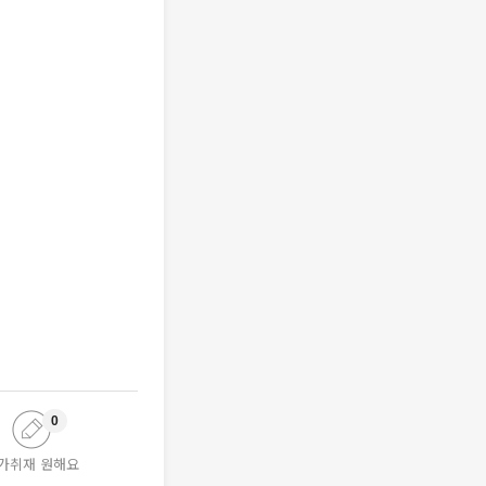
0
가취재 원해요