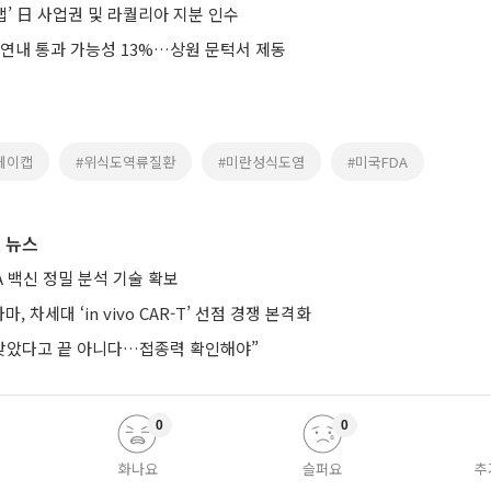
캡’ 日 사업권 및 라퀄리아 지분 인수
 연내 통과 가능성 13%…상원 문턱서 제동
케이캡
#위식도역류질환
#미란성식도염
#미국FDA
 뉴스
A 백신 정밀 분석 기술 확보
, 차세대 ‘in vivo CAR-T’ 선점 경쟁 본격화
 맞았다고 끝 아니다…접종력 확인해야”
0
0
화나요
슬퍼요
추