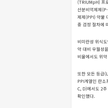
(TRIUMpH)
산분비억제제(P
제제(PPI) 약
중 검정 절차에 
비미란성 위식도
약 대비 우월성을
비율에서도 위약
또한 모든 등급(
PPI계열인 란소
C, D)에서도 
확인했다.