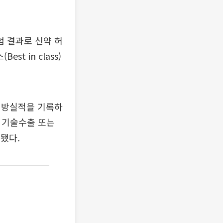
 결과로 신약 허
t in class)
외처방실적을 기록하
과 기술수출 또는
시됐다.