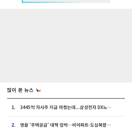
많이 본 뉴스
3445억 자사주 지급 마쳤는데...삼성전자 DX노조, 뒤늦은 '떼쓰기 집회'
1.
영끌 '주택공급' 대책 임박⋯비아파트·도심복합까지 총동원
2.