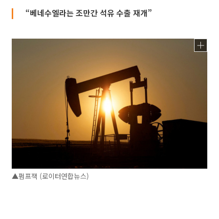
“베네수엘라는 조만간 석유 수출 재개”
▲펌프잭 (로이터연합뉴스)