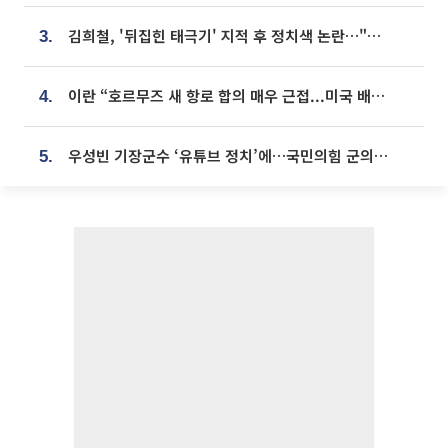
김희철, '뒤집힌 태극기' 지적 후 정치색 논란…"좌우 떠나 우리나라 국기"
3.
이란 “호르무즈 새 항로 합의 매우 근접...미국 배상 먼저”
4.
우성빈 기장군수 ‘유튜브 정치’에…국민의힘 군의원들 집단 반발
5.