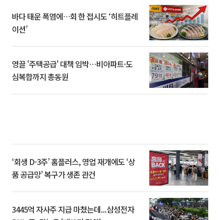
바다 태운 폭염에…회 한 접시도 ‘히트플레
이션’
영끌 '주택공급' 대책 임박⋯비아파트·도
심복합까지 총동원
‘회생 D-3주’ 홈플러스, 영업 재개에도 ‘상
품 공급망’ 복구가 생존 관건
3445억 자사주 지급 마쳤는데...삼성전자