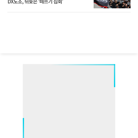
DX노조, 뒤늦은 '떼쓰기 집회'