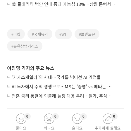
美 클래리티 법안 연내 통과 가능성 13%…상원 문턱서 제동
#마켓
#국제유가
#WTI
#브렌트유
#뉴욕상업거래소
이진영 기자의 주요 뉴스
‘기가스케일러’의 시대…국가를 넘어선 AI 기업들
AI 투자에서 수익 경쟁으로⋯MS는 ‘증명’ vs 메타는 ‘숙제’
연준 금리 동결에 인플레 늦장 대응 우려…월가, 주식도 채권도 던졌다
0
0
0
0
좋아요
화나요
슬퍼요
추가취재 원해요