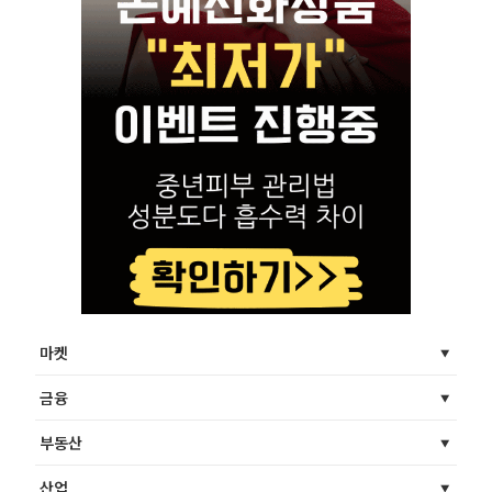
마켓
금융
부동산
산업