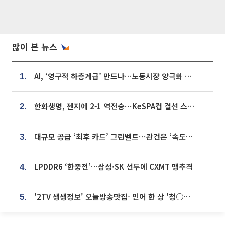
많이 본 뉴스
AI, ‘영구적 하층계급’ 만드나…노동시장 양극화 경고
1.
한화생명, 젠지에 2-1 역전승⋯KeSPA컵 결선 스테이지 2 직행
2.
대규모 공급 ‘최후 카드’ 그린벨트⋯관건은 ‘속도’ [주택공급 승부수의 조건]
3.
LPDDR6 ‘한중전’…삼성·SK 선두에 CXMT 맹추격
4.
'2TV 생생정보' 오늘방송맛집- 민어 한 상 '청○○○' vs 전복 한 상 '명○'
5.