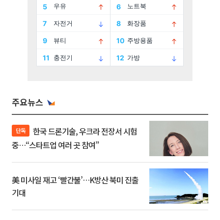
주요뉴스
한국 드론기술, 우크라 전장서 시험
단독
중…“스타트업 여러 곳 참여”
美 미사일 재고 ‘빨간불’…K방산 북미 진출
기대