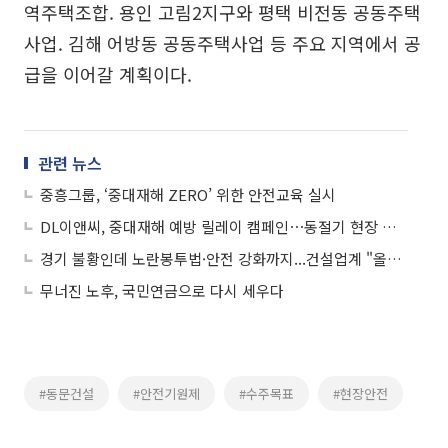
역주택조합. 용인 고림2지구와 평택 비전동 공동주택
사업. 김해 어방동 공동주택사업 등 주요 지역에서 공
급을 이어갈 계획이다.
관련 뉴스
중흥그룹, ‘중대재해 ZERO’ 위한 안전교육 실시
DL이앤씨, 중대재해 예방 릴레이 캠페인⋯동절기 현장 관리 확대
경기 불황인데 노란봉투법·안전 강화까지...건설업계 "올해도 고비"
무너진 노후, 국민연금으로 다시 세우다
#동문건설
#안전기원제
#수주목표
#현장안전