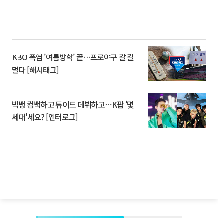
KBO 폭염 '여름방학' 끝…프로야구 갈 길
멀다 [해시태그]
빅뱅 컴백하고 튜이드 데뷔하고⋯K팝 '몇
세대'세요? [엔터로그]