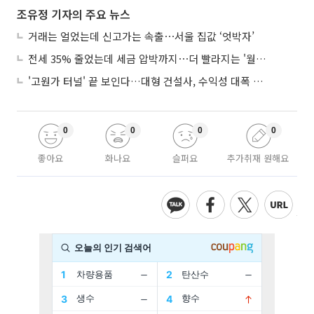
조유정 기자의 주요 뉴스
거래는 얼었는데 신고가는 속출⋯서울 집값 ‘엇박자’
전세 35% 줄었는데 세금 압박까지⋯더 빨라지는 '월세화'
'고원가 터널' 끝 보인다…대형 건설사, 수익성 대폭 개선
0
0
0
0
좋아요
화나요
슬퍼요
추가취재 원해요