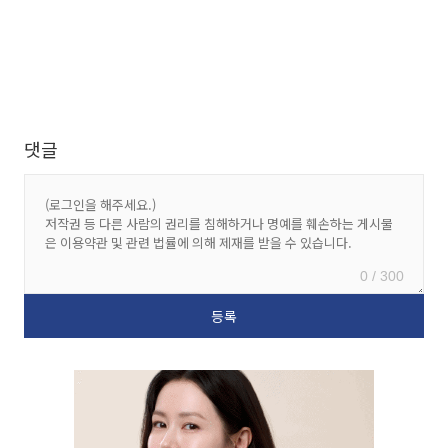
댓글
0 / 300