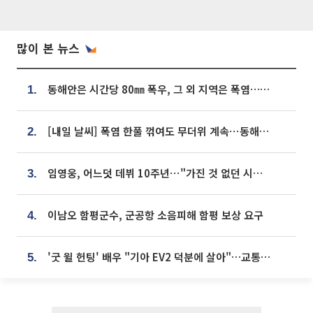
많이 본 뉴스
동해안은 시간당 80㎜ 폭우, 그 외 지역은 폭염…‘극과 극 날씨’
1.
[내일 날씨] 폭염 한풀 꺾여도 무더위 계속⋯동해안 이틀 연속 비
2.
임영웅, 어느덧 데뷔 10주년⋯"가진 것 없던 시절, 내 앞엔 20명의 팬뿐"
3.
이남오 함평군수, 군공항 소음피해 함평 보상 요구
4.
'굿 윌 헌팅' 배우 "기아 EV2 덕분에 살아"…교통사고 후 안전성 극찬
5.