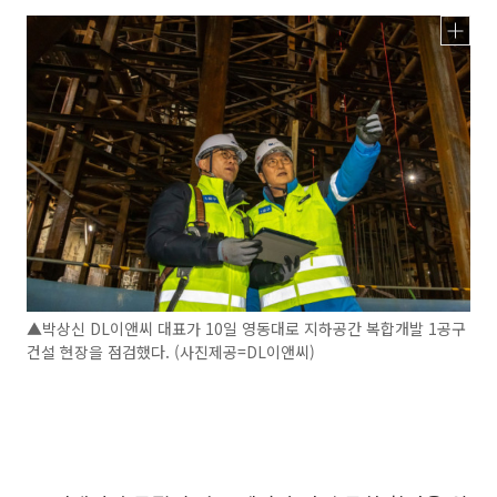
▲박상신 DL이앤씨 대표가 10일 영동대로 지하공간 복합개발 1공구
건설 현장을 점검했다. (사진제공=DL이앤씨)