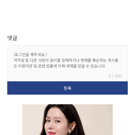
댓글
0 / 300