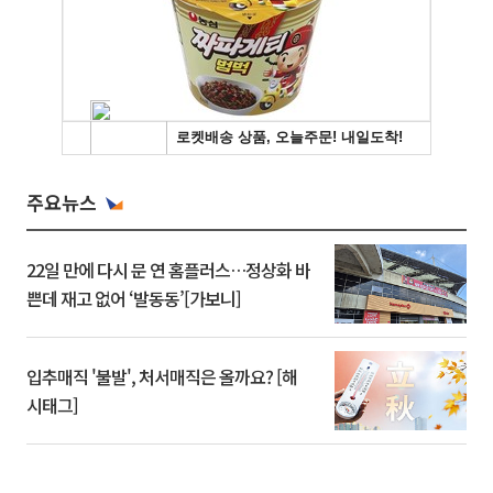
주요뉴스
22일 만에 다시 문 연 홈플러스…정상화 바
쁜데 재고 없어 ‘발동동’[가보니]
입추매직 '불발', 처서매직은 올까요? [해
시태그]