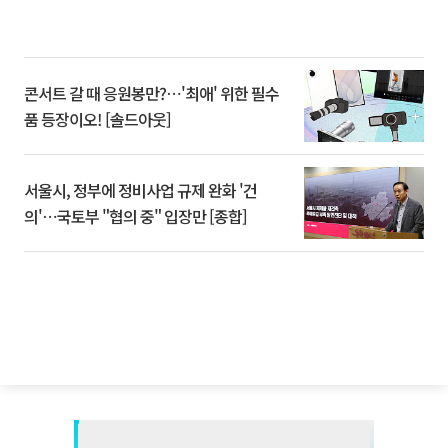
콘서트 갈 때 응원봉만?⋯'최애' 위한 필수
품 등장이오! [솔드아웃]
서울시, 정부에 정비사업 규제 완화 '건
의'⋯국토부 "협의 중" 입장만 [종합]