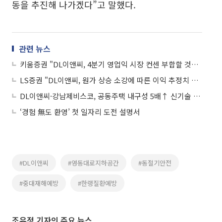
동을 추진해 나가겠다”고 말했다.
관련 뉴스
키움증권 "DL이앤씨, 4분기 영업익 시장 컨센 부합할 것…플랜트 외형 감소는 불가피"
LS증권 "DL이앤씨, 원가 상승 소강에 따른 이익 추정치 상향에 목표주가↑"
DL이앤씨·강남제비스코, 공동주택 내구성 5배↑ 신기술 국토부 인증
‘경험 無도 환영’ 첫 일자리 도전 설명서
#DL이앤씨
#영동대로지하공간
#동절기안전
#중대재해예방
#한랭질환예방
조유정 기자의 주요 뉴스