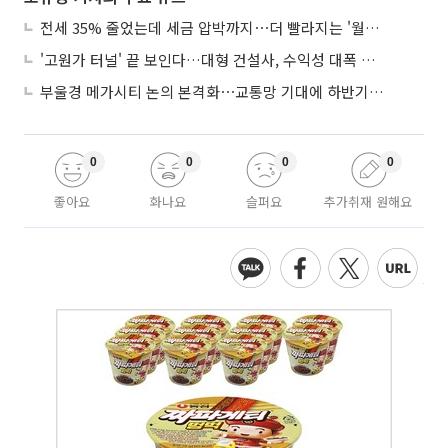
전세 35% 줄었는데 세금 압박까지⋯더 빨라지는 '월세화'
'고원가 터널' 끝 보인다…대형 건설사, 수익성 대폭 개선
부울경 메가시티 논의 본격화⋯교통망 기대에 하반기 분양시장 '주목'
0
0
0
0
좋아요
화나요
슬퍼요
추가취재 원해요