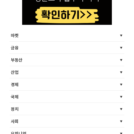
마켓
금융
부동산
산업
경제
국제
정치
사회
오피니언