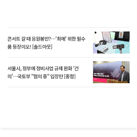
콘서트 갈 때 응원봉만?⋯'최애' 위한 필수
품 등장이오! [솔드아웃]
서울시, 정부에 정비사업 규제 완화 '건
의'⋯국토부 "협의 중" 입장만 [종합]