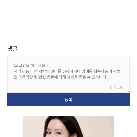
댓글
0 / 300