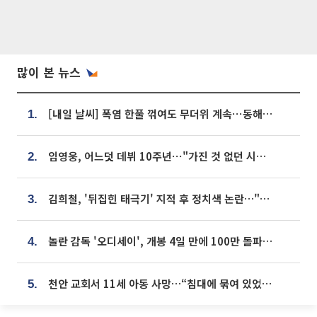
많이 본 뉴스
[내일 날씨] 폭염 한풀 꺾여도 무더위 계속⋯동해안 이틀 연속 비
1.
임영웅, 어느덧 데뷔 10주년⋯"가진 것 없던 시절, 내 앞엔 20명의 팬뿐"
2.
김희철, '뒤집힌 태극기' 지적 후 정치색 논란…"좌우 떠나 우리나라 국기"
3.
놀란 감독 '오디세이', 개봉 4일 만에 100만 돌파⋯'왕사남' 보다 빠르다
4.
천안 교회서 11세 아동 사망…“침대에 묶여 있었다” 진술 확보
5.