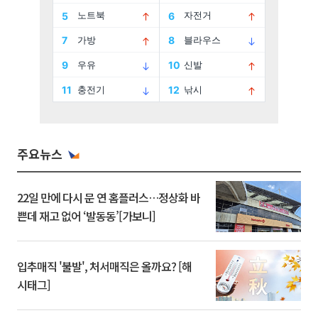
주요뉴스
22일 만에 다시 문 연 홈플러스…정상화 바
쁜데 재고 없어 ‘발동동’[가보니]
입추매직 '불발', 처서매직은 올까요? [해
시태그]