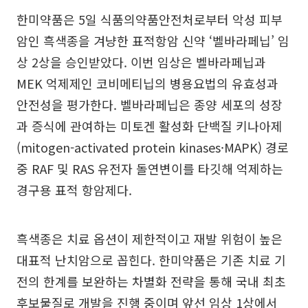
한미약품은 5일 식품의약품안전처로부터 악성 피부
암인 흑색종을 겨냥한 표적항암 신약 ‘벨바라페닙’ 임
상 2상을 승인받았다. 이번 임상은 벨바라페닙과
MEK 억제제인 코비메티닙의 병용요법의 유효성과
안전성을 평가한다. 벨바라페닙은 종양 세포의 성장
과 증식에 관여하는 미토겐 활성화 단백질 키나아제
(mitogen-activated protein kinases·MAPK) 경로
중 RAF 및 RAS 유전자 돌연변이를 타깃해 억제하는
경구용 표적 항암제다.
흑색종은 치료 옵션이 제한적이고 재발 위험이 높은
대표적 난치암으로 꼽힌다. 한미약품은 기존 치료 기
전의 한계를 보완하는 차별화 전략을 통해 국내 최초
후보물질로 개발을 진행 중이며 앞선 임상 1상에서