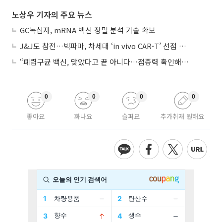
노상우 기자의 주요 뉴스
GC녹십자, mRNA 백신 정밀 분석 기술 확보
J&J도 참전…빅파마, 차세대 ‘in vivo CAR-T’ 선점 경쟁 본격화
“폐렴구균 백신, 맞았다고 끝 아니다…접종력 확인해야”
0
0
0
0
좋아요
화나요
슬퍼요
추가취재 원해요