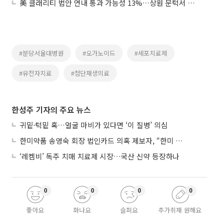
美 클래리티 법안 연내 통과 가능성 13%…상원 문턱서 제동
#분당서울대병원
#오가노이드
#세포치료제
#유전자치료
#첨단재생의료
한성주 기자의 주요 뉴스
귀밑·턱밑 혹…얼굴 마비가 있다면 ‘이 질병’ 의심
한미약품 송영숙 회장 법인카드 의혹 제보자, “한미 잘 되기 바라는 마음”
‘레켐비’ 독주 치매 치료제 시장…국산 신약 등장하나
0
0
0
0
좋아요
화나요
슬퍼요
추가취재 원해요