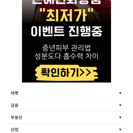
마켓
금융
부동산
산업