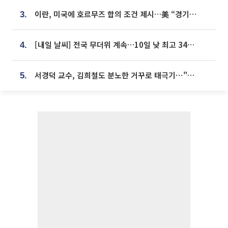
이란, 미국에 호르무즈 합의 조건 제시…美 “경기 아직 안 끝나” [종합]
3.
[내일 날씨] 전국 무더위 계속…10일 낮 최고 34도 육박
4.
서경덕 교수, 김희철도 분노한 거꾸로 태극기⋯"엉터리는 아냐, 아쉬울 뿐"
5.