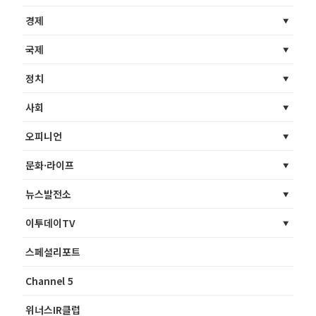
경제
국제
정치
사회
오피니언
문화·라이프
뉴스발전소
이투데이TV
스페셜리포트
Channel 5
위너스IR클럽