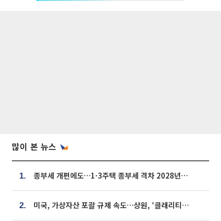
많이 본 뉴스
종부세 개편에도…1·3주택 종부세 격차 2028년부터 확대
1.
미국, 가상자산 포괄 규제 속도…상원, ‘클래리티법’ 9월 절차투표 추진
2.