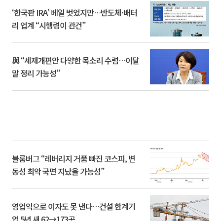
‘한국판 IRA’ 베일 벗었지만…반도체·배터
리 업계 “시행령이 관건”
與 “세제개편안 다양한 목소리 수렴…이달
말 정리 가능성”
블룸버그 “레버리지 거품 빠진 코스피, 변
동성 최악 국면 지났을 가능성”
영업익으로 이자도 못 낸다…건설 한계기
업 5년 새 62→173곳