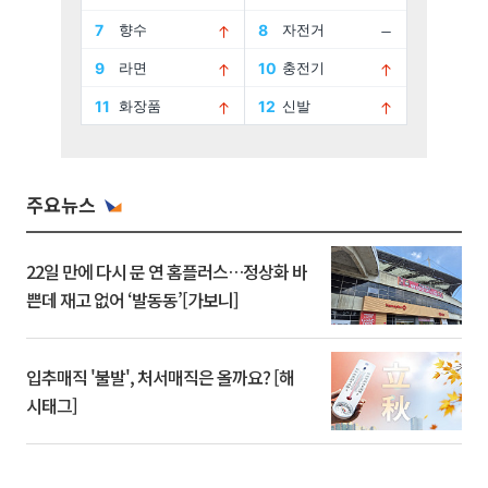
주요뉴스
22일 만에 다시 문 연 홈플러스…정상화 바
쁜데 재고 없어 ‘발동동’[가보니]
입추매직 '불발', 처서매직은 올까요? [해
시태그]