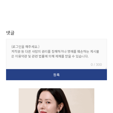
댓글
0 / 300