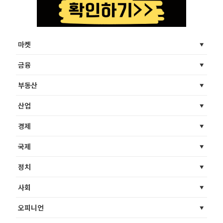
마켓
금융
부동산
산업
경제
국제
정치
사회
오피니언