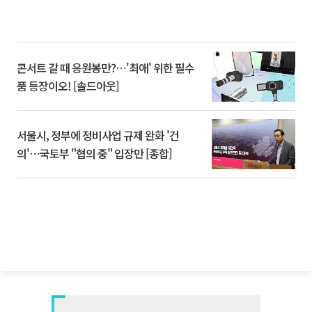
콘서트 갈 때 응원봉만?⋯'최애' 위한 필수
품 등장이오! [솔드아웃]
서울시, 정부에 정비사업 규제 완화 '건
의'⋯국토부 "협의 중" 입장만 [종합]