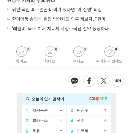
한성주 기자의 주요 뉴스
귀밑·턱밑 혹…얼굴 마비가 있다면 ‘이 질병’ 의심
한미약품 송영숙 회장 법인카드 의혹 제보자, “한미 잘 되기 바라는 마음”
‘레켐비’ 독주 치매 치료제 시장…국산 신약 등장하나
0
0
0
0
좋아요
화나요
슬퍼요
추가취재 원해요