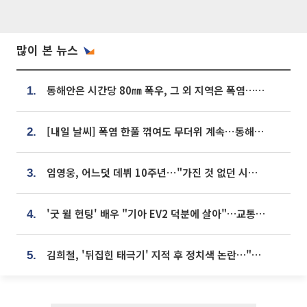
많이 본 뉴스
동해안은 시간당 80㎜ 폭우, 그 외 지역은 폭염…‘극과 극 날씨’
1.
[내일 날씨] 폭염 한풀 꺾여도 무더위 계속⋯동해안 이틀 연속 비
2.
임영웅, 어느덧 데뷔 10주년⋯"가진 것 없던 시절, 내 앞엔 20명의 팬뿐"
3.
'굿 윌 헌팅' 배우 "기아 EV2 덕분에 살아"…교통사고 후 안전성 극찬
4.
김희철, '뒤집힌 태극기' 지적 후 정치색 논란…"좌우 떠나 우리나라 국기"
5.