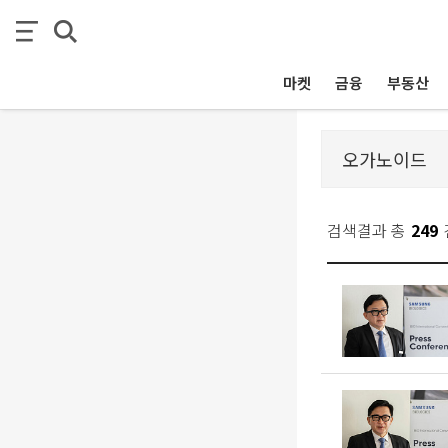
마켓
금융
부동산
검색결과 총
249