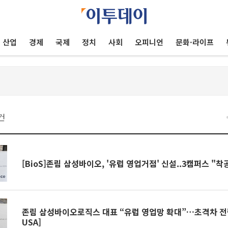
산업
경제
국제
정치
사회
오피니언
문화·라이프
건
[BioS]존림 삼성바이오, '유럽 영업거점' 신설..3캠퍼스 "착
존림 삼성바이오로직스 대표 “유럽 영업망 확대”…초격차 전
USA]