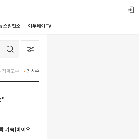
뉴스발전소
이투데이TV
정확도순
최신순
공"
략 가속[바이오