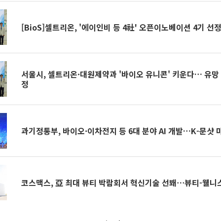
[BioS]셀트리온, '에이인비 등 4社' 오픈이노베이션 4기 선
서울시, 셀트리온·대원제약과 '바이오 유니콘' 키운다… 유망 
정
과기정통부, 바이오·이차전지 등 6대 분야 AI 개발…K-문샷 
코스맥스, 亞 최대 뷰티 박람회서 혁신기술 선봬⋯뷰티-웰니