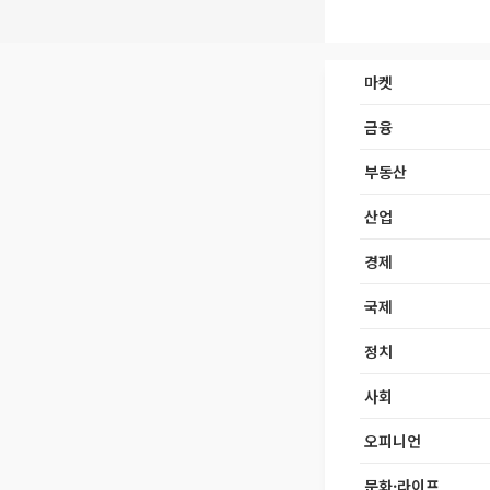
마켓
금융
부동산
산업
경제
국제
정치
사회
오피니언
문화·라이프