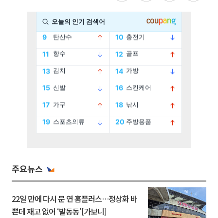
주요뉴스
22일 만에 다시 문 연 홈플러스…정상화 바
쁜데 재고 없어 ‘발동동’[가보니]