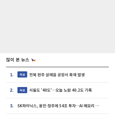
많이 본 뉴스
전북 완주 삼례읍 공장서 화재 발생
속보
1.
서울도 '40도'…오늘 노원 40.2도 기록
속보
2.
SK하이닉스, 용인·청주에 54조 투자…AI 메모리 생산기지 키운다
3.