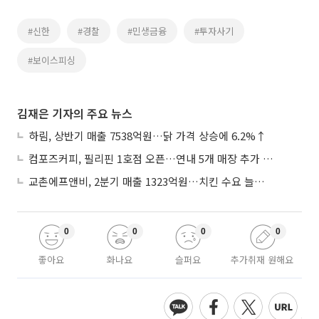
#신한
#경찰
#민생금융
#투자사기
#보이스피싱
김재은 기자의 주요 뉴스
하림, 상반기 매출 7538억원…닭 가격 상승에 6.2%↑
컴포즈커피, 필리핀 1호점 오픈…연내 5개 매장 추가 출점
교촌에프앤비, 2분기 매출 1323억원…치킨 수요 늘며 4.9%↑
0
0
0
0
좋아요
화나요
슬퍼요
추가취재 원해요