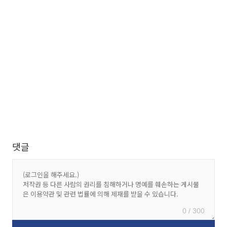
댓글
0 / 300