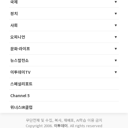
국제
정치
사회
오피니언
문화·라이프
뉴스발전소
이투데이TV
스페셜리포트
Channel 5
위너스IR클럽
무단전재 및 수집, 복사, 재배포, AI학습 이용 금지
Copyright 2006.
이투데이
. All rights reserved