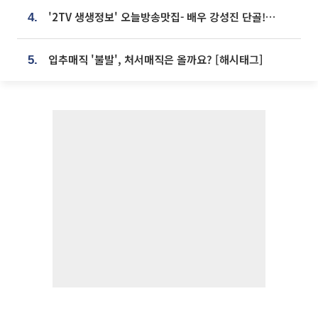
'2TV 생생정보' 오늘방송맛집- 배우 강성진 단골! 쌀국수ㆍ푸팟퐁 커리 맛집 '블○○○'
4.
입추매직 '불발', 처서매직은 올까요? [해시태그]
5.