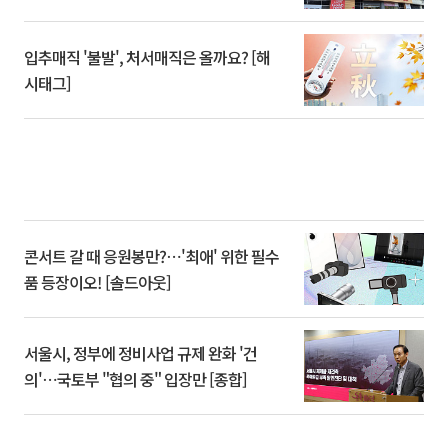
입추매직 '불발', 처서매직은 올까요? [해
시태그]
콘서트 갈 때 응원봉만?⋯'최애' 위한 필수
품 등장이오! [솔드아웃]
서울시, 정부에 정비사업 규제 완화 '건
의'⋯국토부 "협의 중" 입장만 [종합]