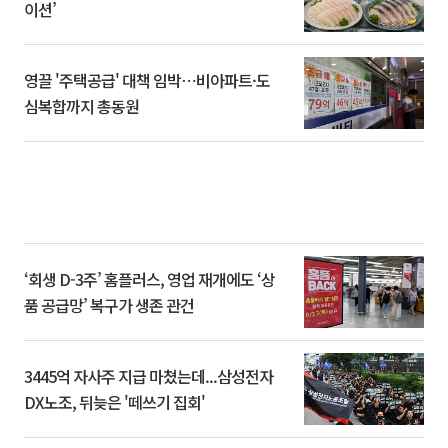
이션’
영끌 '주택공급' 대책 임박⋯비아파트·도
심복합까지 총동원
‘회생 D-3주’ 홈플러스, 영업 재개에도 ‘상
품 공급망’ 복구가 생존 관건
3445억 자사주 지급 마쳤는데...삼성전자
DX노조, 뒤늦은 '떼쓰기 집회'