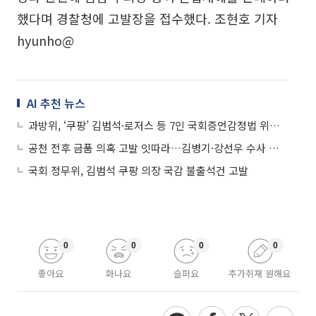
했다며 경찰청에 고발장을 접수했다. 조현호 기자
hyunho@
AI 추천 뉴스
과방위, ‘쿠팡’ 김범석·로저스 등 7인 국회증언감정법 위반 고발
공천 전후 금품 의혹 고발 잇따라…김병기·강선우 수사 확대
국회 정무위, 김범석 쿠팡 의장 국감 불출석건 고발
0
0
0
0
좋아요
화나요
슬퍼요
추가취재 원해요