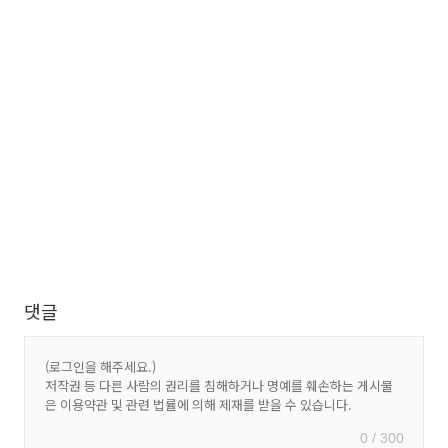
댓글
0 / 300