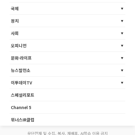
국제
정치
사회
오피니언
문화·라이프
뉴스발전소
이투데이TV
스페셜리포트
Channel 5
위너스IR클럽
무단전재 및 수집, 복사, 재배포, AI학습 이용 금지