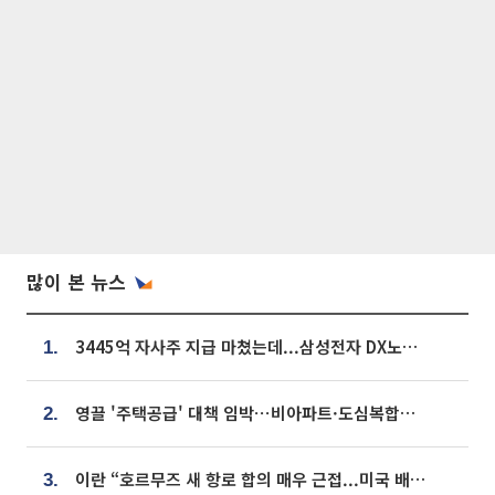
많이 본 뉴스
3445억 자사주 지급 마쳤는데...삼성전자 DX노조, 뒤늦은 '떼쓰기 집회'
1.
영끌 '주택공급' 대책 임박⋯비아파트·도심복합까지 총동원
2.
이란 “호르무즈 새 항로 합의 매우 근접...미국 배상 먼저”
3.