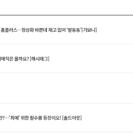
연 홈플러스…정상화 바쁜데 재고 없어 ‘발동동’[가보니]
서매직은 올까요? [해시태그]
?⋯'최애' 위한 필수품 등장이오! [솔드아웃]