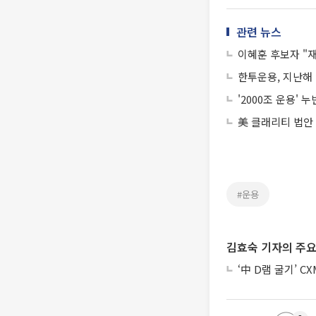
관련 뉴스
이혜훈 후보자 "재
한투운용, 지난해 
'2000조 운용'
美 클래리티 법안
#운용
김효숙 기자의 주요
‘中 D램 굴기’ C