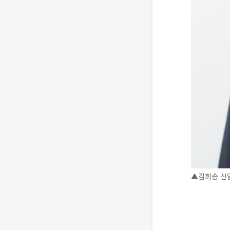
▲김희송 신