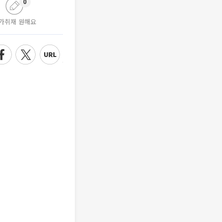
0
가취재 원해요