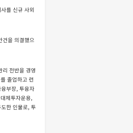
사를 신규 사외
안건을 의결했으
관리 전반을 경영
과를 졸업하고 런
융부장, 투융자
한대체투자운용,
도한 인물로, 투