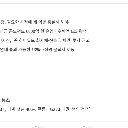
정, 필요한 시점에 제 역할 충실히 해야"
연금 공모펀드 6000억 원 유입⋯수탁액 6조 육박
 누빈자산, '美 하이일드 회사채·신흥국 채권' 투자 권고
 연내 통과 가능성 13%…상원 문턱서 제동
 뉴스
XMT, 데뷔 첫날 466% 폭등…G2 AI 패권 ‘쩐의 전쟁’