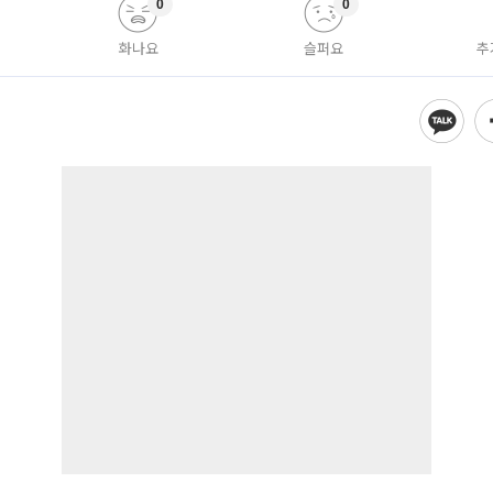
0
0
화나요
슬퍼요
추