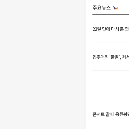
주요뉴스
22일 만에 다시 문 
입추매직 '불발', 처
콘서트 갈 때 응원봉만