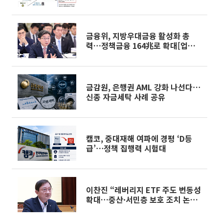
보 발령
금융위, 지방우대금융 활성화 총
력…정책금융 164兆로 확대[업무보
고]
금감원, 은행권 AML 강화 나선다⋯
신종 자금세탁 사례 공유
캠코, 중대재해 여파에 경평 ‘D등
급’⋯정책 집행력 시험대
이찬진 “레버리지 ETF 주도 변동성
확대…중산·서민층 보호 조치 논
의”