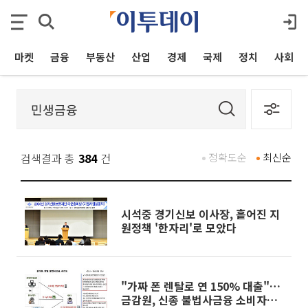
마켓
금융
부동산
산업
경제
국제
정치
사회
검색결과 총
384
건
정확도순
최신순
시석중 경기신보 이사장, 흩어진 지
원정책 '한자리'로 모았다
"가짜 폰 렌탈로 연 150% 대출"…
금감원, 신종 불법사금융 소비자경