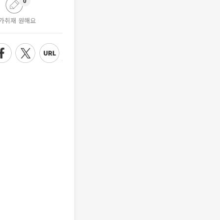
0
가취재 원해요