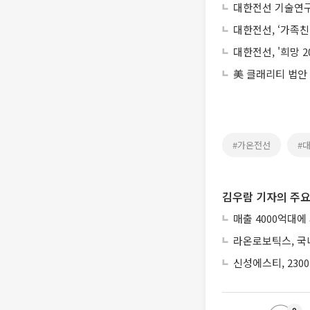
대한전선 기술연구
대한전선, ‘가족친
대한전선, '희망 2
美 클래리티 법안
#가온전선
#
김우람 기자의 주요
매출 4000억대에
라온로보틱스, 국내
신성에스티, 230