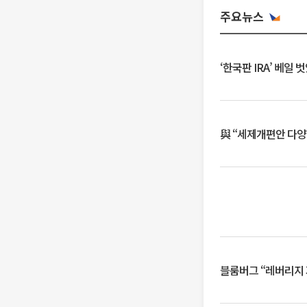
주요뉴스
‘한국판 IRA’ 베
與 “세제개편안 다양
블룸버그 “레버리지 