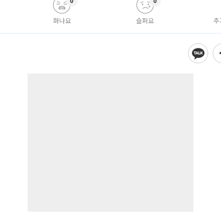
0
0
화나요
슬퍼요
추