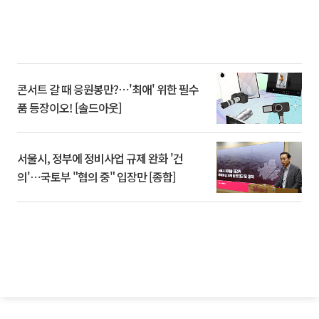
콘서트 갈 때 응원봉만?⋯'최애' 위한 필수
품 등장이오! [솔드아웃]
서울시, 정부에 정비사업 규제 완화 '건
의'⋯국토부 "협의 중" 입장만 [종합]