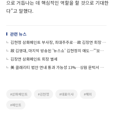
으로 거듭나는 데 핵심적인 역할을 할 것으로 기대한
다”고 말했다.
관련 뉴스
김현정 삼화페인트 부사장, 최대주주로…故 김장연 회장 지분 상속
故 김영대, 마지막 방송된 '뉴스쇼' 김현정의 애도⋯"'모든 걸 쏟아부었다'는 말 맴돌아"
김장연 삼화페인트 회장 별세
美 클래리티 법안 연내 통과 가능성 13%…상원 문턱서 제동
#삼화페인트
#김현정
#대표이사
#해외
#페인트