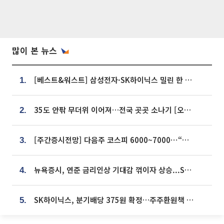
많이 본 뉴스
[베스트&워스트] 삼성전자·SK하이닉스 밀린 한 주…상상인증권은 85% 급등
1.
35도 안팎 무더위 이어져…전국 곳곳 소나기 [오늘 날씨]
2.
[주간증시전망] 다음주 코스피 6000~7000⋯“外人 수급은 정책이 변수”
3.
뉴욕증시, 연준 금리인상 기대감 꺾이자 상승...S&P500 사상 최고치 [종합]
4.
SK하이닉스, 분기배당 375원 확정…주주환원책 9월로 앞당겨 발표
5.