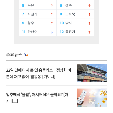
주요뉴스
22일 만에 다시 문 연 홈플러스…정상화 바
쁜데 재고 없어 ‘발동동’[가보니]
입추매직 '불발', 처서매직은 올까요? [해
시태그]