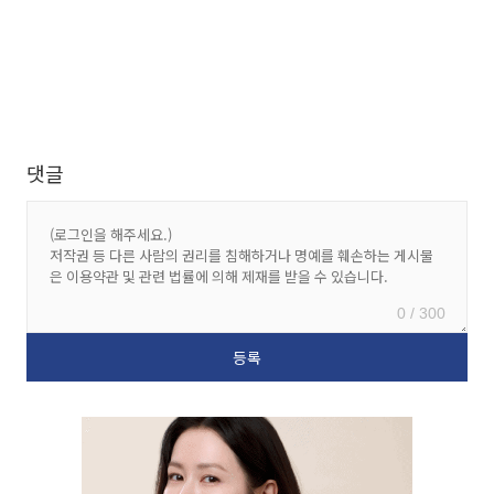
댓글
0 / 300