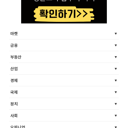
마켓
금융
부동산
산업
경제
국제
정치
사회
오피니언