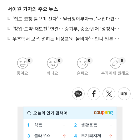
서이원 기자의 주요 뉴스
‘집도 코칭 받으며 산다’…월급쟁이부자들, ‘내집마련’ 신청 증가세
‘창업-도약-재도전’ 연결… 중기부, 중소·벤처 ‘성장사다리’ 짓는다
우즈벡서 보폭 넓히는 비상교육 ‘올비아’…인니·일본 진출 타진
0
0
0
0
좋아요
화나요
슬퍼요
추가취재 원해요