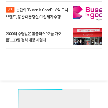
논란의 'Busan is Good'…8억 도시
단독
브랜드, 용산 대통령실 CI 업체가 수행
2000억 수혈받은 홈플러스 ‘오늘 가오
픈’...13일 정식 개장 시험대