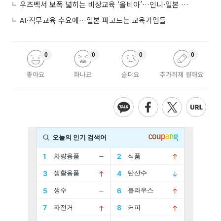
우즈벡서 보폭 넓히는 비상교육 ‘올비아’…인니·일본 진출 타진
AI·직무교육 수요에…일본 파고드는 교육기업들
0
0
0
0
좋아요
화나요
슬퍼요
추가취재 원해요