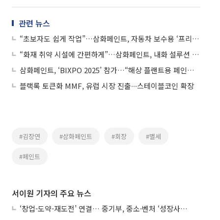
관련 뉴스
“초보자도 쉽게 작업”…삼화페인트, 자동차 보수용 ‘프리미엄 실러’ 출시
“화재 취약 시설에 간편하게”…삼화페인트, 내화 설루션 선보여
삼화페인트, ‘BIXPO 2025’ 참가…“해상 플랜트용 페인트 국산화 시동”
블랙록 토큰화 MMF, 유럽 시장 진출∙∙∙스테이블코인 확장
#김장연
#삼화페인트
#회장
#별세
#페인트
서이원 기자의 주요 뉴스
‘창업-도약-재도전’ 연결… 중기부, 중소·벤처 ‘성장사다리’ 짓는다