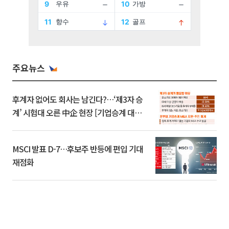
주요뉴스
후계자 없어도 회사는 남긴다?…‘제3자 승
계’ 시험대 오른 中企 현장 [기업승계 대전
환]
MSCI 발표 D-7…후보주 반등에 편입 기대
재점화