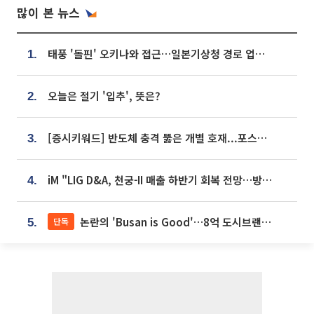
많이 본 뉴스
태풍 '돌핀' 오키나와 접근…일본기상청 경로 업데이트
1.
오늘은 절기 '입추', 뜻은?
2.
[증시키워드] 반도체 충격 뚫은 개별 호재...포스코퓨처엠·에코프로·한화솔루션 '눈길'
3.
iM "LIG D&A, 천궁-II 매출 하반기 회복 전망…방산 톱픽 유지"
4.
논란의 'Busan is Good'…8억 도시브랜드, 용산 대통령실 CI 업체가 수행
단독
5.