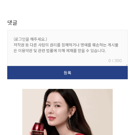
댓글
0 / 300