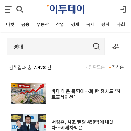
마켓
금융
부동산
산업
경제
국제
정치
사회
검색결과 총
7,428
건
정확도순
최신순
바다 태운 폭염에…회 한 접시도 ‘히
트플레이션’
서장훈, 서초 빌딩 450억에 내놨
다⋯시세차익은