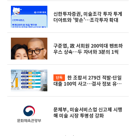
신한투자증권, 미술조각 투자 투게
더아트와 '맞손'…조각투자 확대
구준엽, 故 서희원 200억대 펜트하
우스 상속…두 자녀와 3분의 1씩
한 조합서 279건 적발·단일
단독
대출 100억 사고⋯검사 정보 유출
까지
문체부, 미술서비스업 신고제 시행
해 미술 시장 투명성 강화