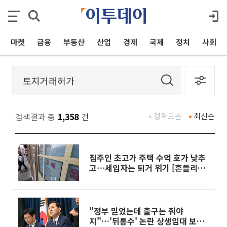
마켓
금융
부동산
산업
경제
국제
정치
사회
검색결과 총
1,358
건
정확도순
최신순
집주인 초고가 주택 수억 호가 낮추
고⋯세입자는 퇴거 위기 [흔들리는
룰, 출렁이는 시장②]
"정부 믿었는데 출구는 줘야
지"…'뒤통수' 논란 상생임대 보완