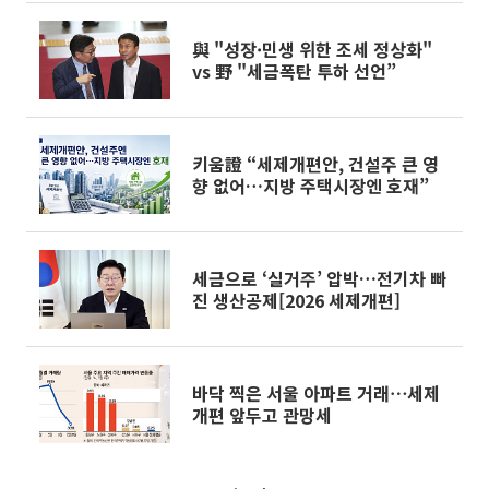
與 "성장·민생 위한 조세 정상화"
vs 野 "세금폭탄 투하 선언”
키움證 “세제개편안, 건설주 큰 영
향 없어…지방 주택시장엔 호재”
세금으로 ‘실거주’ 압박…전기차 빠
진 생산공제[2026 세제개편]
바닥 찍은 서울 아파트 거래⋯세제
개편 앞두고 관망세