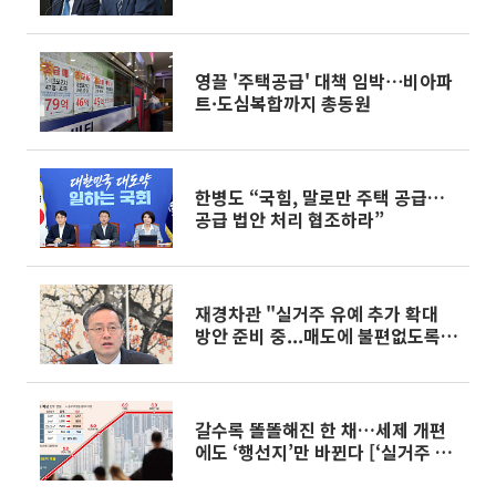
될까 [흔들리는 룰, 출렁이는 시장
③]
영끌 '주택공급' 대책 임박⋯비아파
트·도심복합까지 총동원
한병도 “국힘, 말로만 주택 공급…
공급 법안 처리 협조하라”
재경차관 "실거주 유예 추가 확대
방안 준비 중...매도에 불편없도록
노력"
갈수록 똘똘해진 한 채…세제 개편
에도 ‘행선지’만 바뀐다 [‘실거주 중
심’ 세제개편 이후]