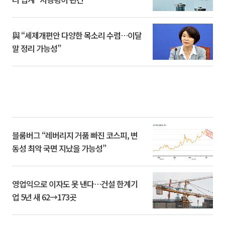
與 “세제개편안 다양한 목소리 수렴…이달
말 정리 가능성”
블룸버그 “레버리지 거품 빠진 코스피, 변
동성 최악 국면 지났을 가능성”
영업익으로 이자도 못 낸다…건설 한계기
업 5년 새 62→173곳