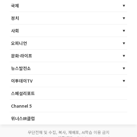
국제
정치
사회
오피니언
문화·라이프
뉴스발전소
이투데이TV
스페셜리포트
Channel 5
위너스IR클럽
무단전재 및 수집, 복사, 재배포, AI학습 이용 금지