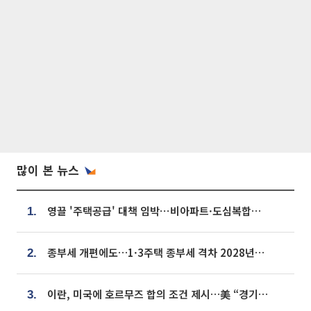
많이 본 뉴스
영끌 '주택공급' 대책 임박⋯비아파트·도심복합까지 총동원
1.
종부세 개편에도…1·3주택 종부세 격차 2028년부터 확대
2.
이란, 미국에 호르무즈 합의 조건 제시…美 “경기 아직 안 끝나” [종합]
3.