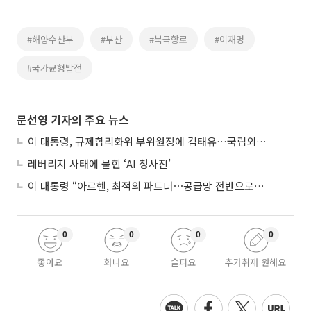
#해양수산부
#부산
#북극항로
#이재명
#국가균형발전
문선영 기자의 주요 뉴스
이 대통령, 규제합리화위 부위원장에 김태유…국립외교원장 김흥규
레버리지 사태에 묻힌 ‘AI 청사진’
이 대통령 “아르헨, 최적의 파트너⋯공급망 전반으로 확대”
0
0
0
0
좋아요
화나요
슬퍼요
추가취재 원해요