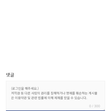
댓글
0 / 300