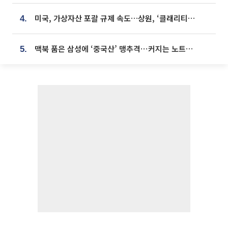
미국, 가상자산 포괄 규제 속도…상원, ‘클래리티법’ 9월 절차투표 추진
4.
맥북 품은 삼성에 ‘중국산’ 맹추격⋯커지는 노트북 OLED 시장
5.