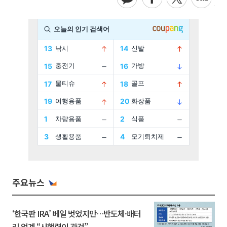
주요뉴스
‘한국판 IRA’ 베일 벗었지만…반도체·배터
리 업계 “시행령이 관건”