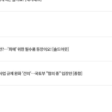
?⋯'최애' 위한 필수품 등장이오! [솔드아웃]
업 규제 완화 '건의'⋯국토부 "협의 중" 입장만 [종합]