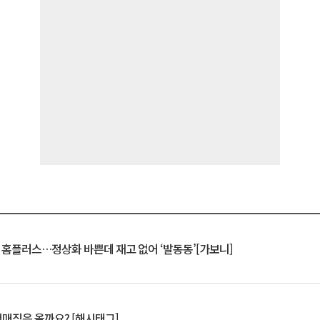
연 홈플러스…정상화 바쁜데 재고 없어 ‘발동동’[가보니]
서매직은 올까요? [해시태그]