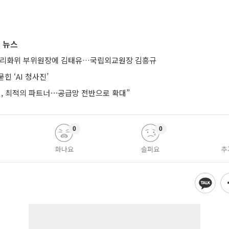
 뉴스
합리화위 부위원장에 김태유…국립외교원장 김흥규
힌 ‘AI 청사진’
헨, 최적의 파트너⋯공급망 전반으로 확대”
0
0
화나요
슬퍼요
추