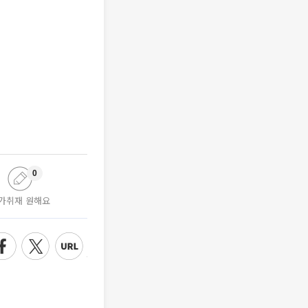
0
가취재 원해요