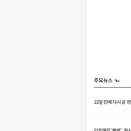
주요뉴스
22일 만에 다시 문 
입추매직 '불발', 처