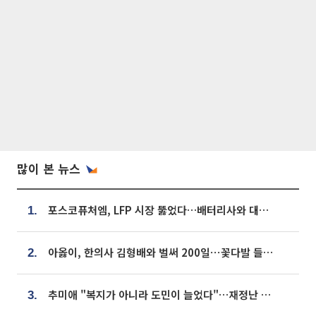
많이 본 뉴스
포스코퓨처엠, LFP 시장 뚫었다…배터리사와 대규모 장기 공급 합의
1.
아옳이, 한의사 김형배와 벌써 200일⋯꽃다발 들고 "프러포즈 아냐"
2.
추미애 "복지가 아니라 도민이 늘었다"…재정난 책임론 정면돌파
3.