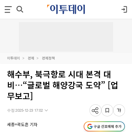
이투데이
경제
경제정책
해수부, 북극항로 시대 본격 대
비…“글로벌 해양강국 도약” [업
무보고]
수정 2025-12-23 17:02
세종=곽도흔 기자
구글 선호매체 추가