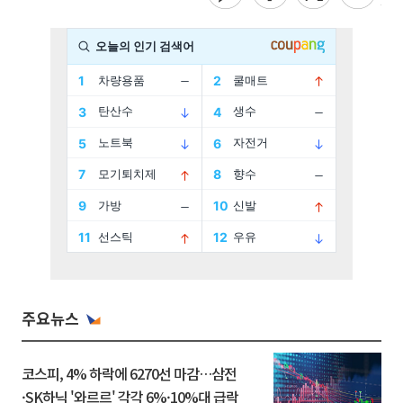
주요뉴스
코스피, 4% 하락에 6270선 마감…삼전
·SK하닉 '와르르' 각각 6%·10%대 급락