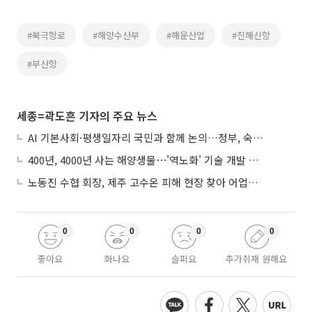
#북극항로
#해양수산부
#해운산업
#진해신항
#부산항
세종=곽도흔 기자의 주요 뉴스
AI 기본사회·평생일자리 국민과 함께 논의…정부, 숙의공론화 착수
400년, 4000년 사는 해양생물⋯'역노화' 기술 개발 추진
노동진 수협 회장, 제주 고수온 피해 현장 찾아 어업인 지원 점검
0
0
0
0
좋아요
화나요
슬퍼요
추가취재 원해요