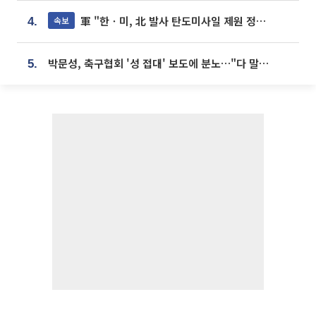
軍 "한ㆍ미, 北 발사 탄도미사일 제원 정밀분석 중"
속보
4.
박문성, 축구협회 '성 접대' 보도에 분노…"다 말아먹으려고 작정했나"
5.