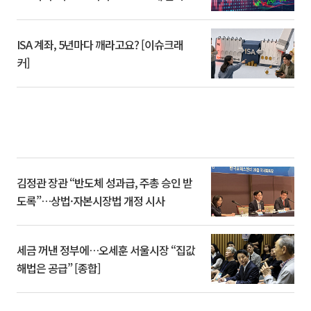
ISA 계좌, 5년마다 깨라고요? [이슈크래
커]
김정관 장관 “반도체 성과급, 주총 승인 받
도록”…상법·자본시장법 개정 시사
세금 꺼낸 정부에…오세훈 서울시장 “집값
해법은 공급” [종합]