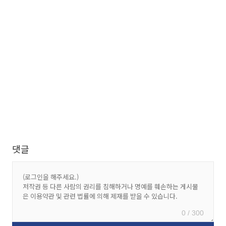
댓글
0 / 300