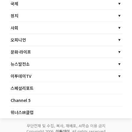
국제
정치
사회
오피니언
문화·라이프
뉴스발전소
이투데이TV
스페셜리포트
Channel 5
위너스IR클럽
무단전재 및 수집, 복사, 재배포, AI학습 이용 금지
Copyright 2006.
이투데이
. All rights reserved