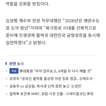
역할을 강화할 방침이다.
김성범 해수부 장관 직무대행은 “2026년은 해양수도
권 도약 원년”이라며 “북극항로 시대를 선제적으로
준비해 민생경제 활력과 대한민국 균형성장을 동시에
실현하겠다”고 밝혔다.
관련 뉴스
李대통령 "부처 업무보고, 6개월 뒤 다시 해볼 것"
속보
공정위 "온라인 플랫폼 불공정 약관 집중 점검...강제조사권 확보도 검토"
금융위 vs 금감원, 특사경 인력·권한 놓고 ‘신경전’
블랙록 토큰화 MMF, 유럽 시장 진출∙∙∙스테이블코인 확장