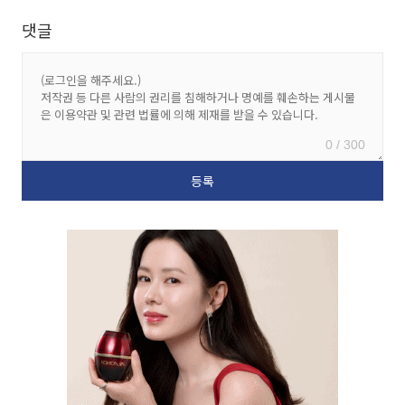
댓글
0 / 300