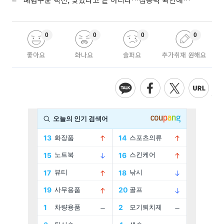
0
0
0
0
좋아요
화나요
슬퍼요
추가취재 원해요