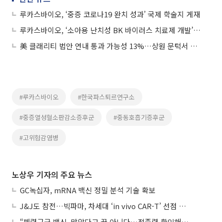
루카스바이오, ‘중증 코로나19 완치 성과’ 국제 학술지 게재
루카스바이오, ‘소아용 난치성 BK 바이러스 치료제 개발’ 국책사업 선정
美 클래리티 법안 연내 통과 가능성 13%…상원 문턱서 제동
#루카스바이오
#한국파스퇴르연구소
#중증열성혈소판감소증후군
#중동호흡기증후군
#고위험감염병
노상우 기자의 주요 뉴스
GC녹십자, mRNA 백신 정밀 분석 기술 확보
J&J도 참전…빅파마, 차세대 ‘in vivo CAR-T’ 선점 경쟁 본격화
“폐렴구균 백신, 맞았다고 끝 아니다…접종력 확인해야”