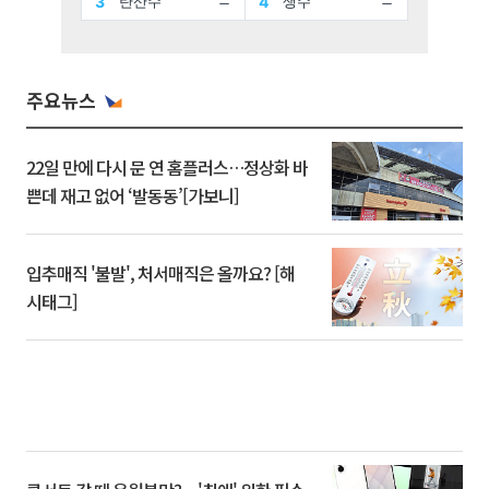
주요뉴스
22일 만에 다시 문 연 홈플러스…정상화 바
쁜데 재고 없어 ‘발동동’[가보니]
입추매직 '불발', 처서매직은 올까요? [해
시태그]