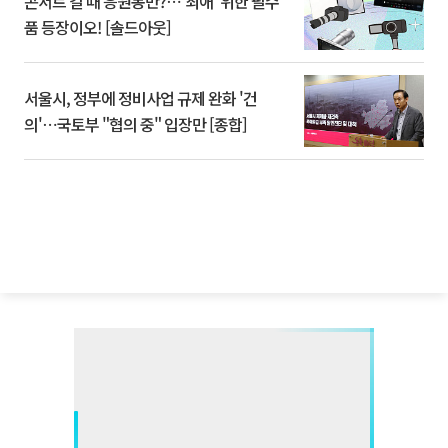
콘서트 갈 때 응원봉만?⋯'최애' 위한 필수
품 등장이오! [솔드아웃]
서울시, 정부에 정비사업 규제 완화 '건
의'⋯국토부 "협의 중" 입장만 [종합]