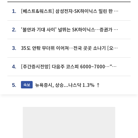
[베스트&워스트] 삼성전자·SK하이닉스 밀린 한 주…상상인증권은 85% 급등
1.
'불안과 기대 사이' 널뛰는 SK하이닉스…증권가 "HBM4·LTA 기반 펀터멘털 견고"
2.
35도 안팎 무더위 이어져…전국 곳곳 소나기 [오늘 날씨]
3.
[주간증시전망] 다음주 코스피 6000~7000⋯“外人 수급은 정책이 변수”
4.
뉴욕증시, 상승...나스닥 1.3% ↑
속보
5.