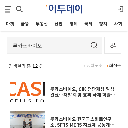
마켓
금융
부동산
산업
경제
국제
정치
사회
검색결과 총
12
건
정확도순
최신순
루카스바이오, CIK 첨단재생 임상
완료…재발 예방 효과 국제 학술지
게재
루카스바이오·한국파스퇴르연구
소, SFTS·MERS 치료제 공동개발