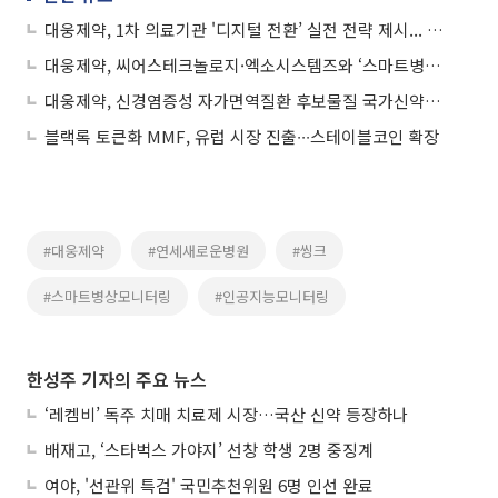
대웅제약, 1차 의료기관 '디지털 전환’ 실전 전략 제시... D.G.I.T 심포지엄 성황
대웅제약, 씨어스테크놀로지·엑소시스템즈와 ‘스마트병동 통합 솔루션’ 개발 맞손
대웅제약, 신경염증성 자가면역질환 후보물질 국가신약과제 선정
블랙록 토큰화 MMF, 유럽 시장 진출∙∙∙스테이블코인 확장
#대웅제약
#연세새로운병원
#씽크
#스마트병상모니터링
#인공지능모니터링
한성주 기자의 주요 뉴스
‘레켐비’ 독주 치매 치료제 시장…국산 신약 등장하나
배재고, ‘스타벅스 가야지’ 선창 학생 2명 중징계
여야, '선관위 특검' 국민추천위원 6명 인선 완료