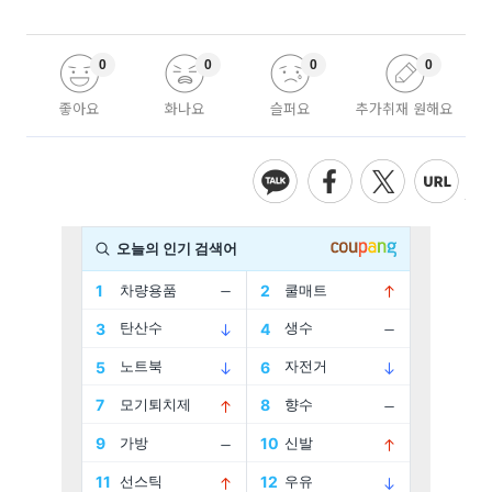
0
0
0
0
좋아요
화나요
슬퍼요
추가취재 원해요