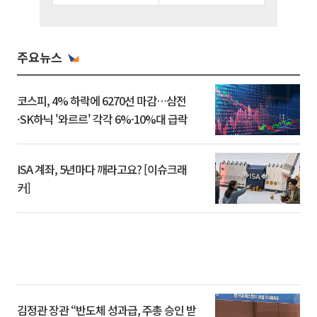
주요뉴스
코스피, 4% 하락에 6270선 마감…삼전
·SK하닉 '와르르' 각각 6%·10%대 급락
ISA 계좌, 5년마다 깨라고요? [이슈크래
커]
김정관 장관 “반도체 성과급, 주총 승인 받