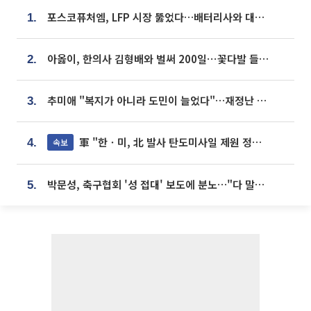
포스코퓨처엠, LFP 시장 뚫었다…배터리사와 대규모 장기 공급 합의
1.
아옳이, 한의사 김형배와 벌써 200일⋯꽃다발 들고 "프러포즈 아냐"
2.
추미애 "복지가 아니라 도민이 늘었다"…재정난 책임론 정면돌파
3.
軍 "한ㆍ미, 北 발사 탄도미사일 제원 정밀분석 중"
속보
4.
박문성, 축구협회 '성 접대' 보도에 분노…"다 말아먹으려고 작정했나"
5.