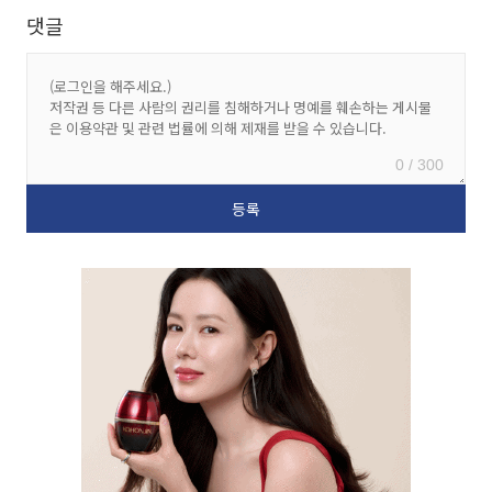
댓글
0 / 300