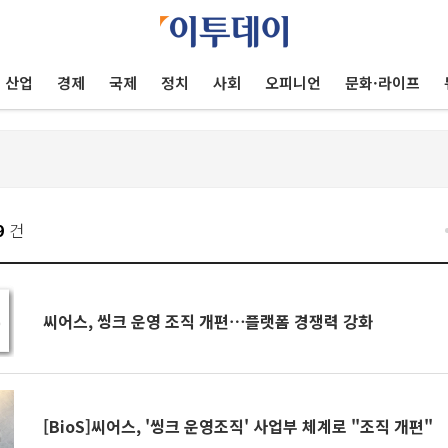
산업
경제
국제
정치
사회
오피니언
문화·라이프
9
건
씨어스, 씽크 운영 조직 개편⋯플랫폼 경쟁력 강화
[BioS]씨어스, '씽크 운영조직' 사업부 체계로 "조직 개편"