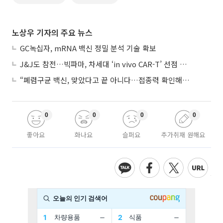
노상우 기자의 주요 뉴스
GC녹십자, mRNA 백신 정밀 분석 기술 확보
J&J도 참전…빅파마, 차세대 ‘in vivo CAR-T’ 선점 경쟁 본격화
“폐렴구균 백신, 맞았다고 끝 아니다…접종력 확인해야”
0
0
0
0
좋아요
화나요
슬퍼요
추가취재 원해요