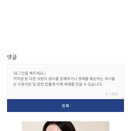
댓글
0 / 300