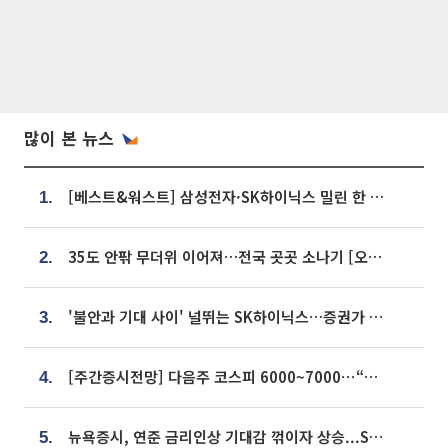
많이 본 뉴스
[베스트&워스트] 삼성전자·SK하이닉스 밀린 한 주…상상인증권은 85% 급등
1.
35도 안팎 무더위 이어져…전국 곳곳 소나기 [오늘 날씨]
2.
'불안과 기대 사이' 널뛰는 SK하이닉스…증권가 "HBM4·LTA 기반 펀터멘털 견고"
3.
[주간증시전망] 다음주 코스피 6000~7000⋯“外人 수급은 정책이 변수”
4.
뉴욕증시, 연준 금리인상 기대감 꺾이자 상승...S&P500 사상 최고치 [종합]
5.