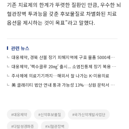
기존 치료제의 한계가 뚜렷한 질환인 만큼, 우수한 뇌
혈관장벽 투과능을 갖춘 후보물질로 차별화된 치료
옵션을 제시하는 것이 목표”라고 말했다.
관련 뉴스
대웅제약, 경북 산불 장기 피해지역에 구호 물품 5000세트 기부
대웅제약, ‘펙수클루 20㎎’ 출시... 소염진통제 장기 복용 환자 ‘위궤양’ 예방
주사제에 의료기기까지…해외서 잘 나가는 K-미용의료
美 클래리티 법안 연내 통과 가능성 13%…상원 문턱서 제동
#대웅제약
#신약후보물질
#국가신약개발사업단
#다발성경화증
#뇌혈관장벽