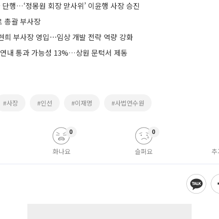
 단행…‘정몽원 회장 맏사위’ 이윤행 사장 승진
 총괄 부사장
현희 부사장 영입⋯임상 개발 전략 역량 강화
 연내 통과 가능성 13%…상원 문턱서 제동
#사장
#인선
#이재명
#사법연수원
0
0
화나요
슬퍼요
추