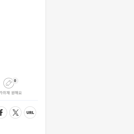
0
가취재 원해요