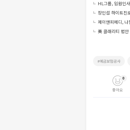
HL그룹, 임원인사
장인섭 하이트진로
제이앤피메디, 나
美 클래리티 법안
#예금보험공사
0
좋아요