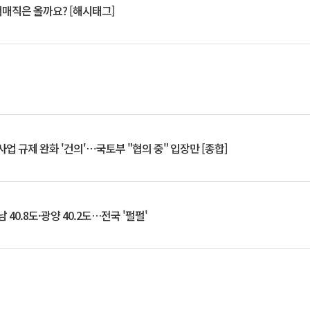
서매직은 올까요? [해시태그]
업 규제 완화 '건의'⋯국토부 "협의 중" 입장만 [종합]
 40.8도·광양 40.2도…전국 '펄펄'