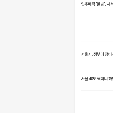
입추매직 '불발', 처
서울시, 정부에 정비사
서울 40도 찍더니 하남