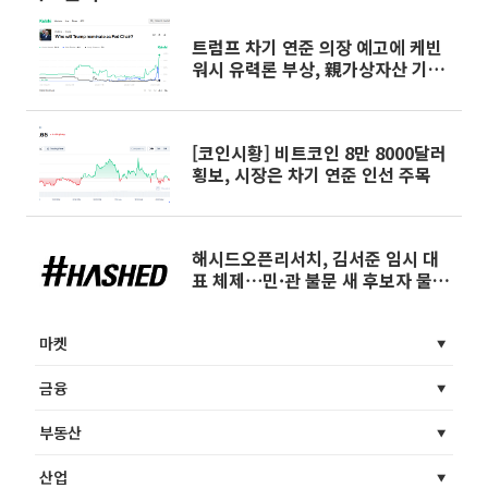
트럼프 차기 연준 의장 예고에 케빈
워시 유력론 부상, 親가상자산 기대
감 확산
[코인시황] 비트코인 8만 8000달러
횡보, 시장은 차기 연준 인선 주목
해시드오픈리서치, 김서준 임시 대
표 체제⋯민·관 불문 새 후보자 물
색
마켓
금융
부동산
산업