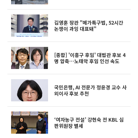
김영훈 장관 "메가특구법, 52시간
논쟁이 과잉 대표돼"
[종합] '이흥구 후임' 대법관 후보 4
명 압축…노태악 후임 인선 속도
국민은행, AI 전문가 정윤경 교수 사
외이사 후보 추천
‘여자농구 전설’ 강현숙 전 KBL 심
판위원장 별세