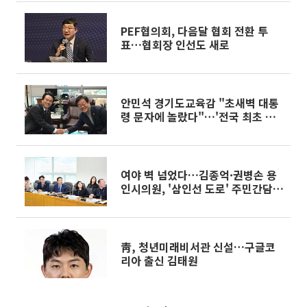
PEF협의회, 다음달 협회 전환 투
표…협회장 인선도 새로
안민석 경기도교육감 "초새벽 대통
령 문자에 놀랐다"…'전국 최초 오
디션 교육장' 힘 실리나
여야 벽 넘었다…김종억·권병손 용
인시의원, '삼인선 도로' 주민간담회
공동 개최
靑, 청년미래비서관 신설…구글코
리아 출신 김태원