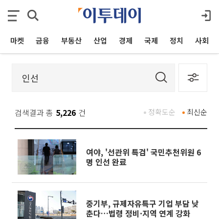
마켓
금융
부동산
산업
경제
국제
정치
사회
검색결과 총
5,226
건
정확도순
최신순
여야, '선관위 특검' 국민추천위원 6
명 인선 완료
중기부, 규제자유특구 기업 부담 낮
춘다…법령 정비·지역 연계 강화