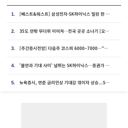
[베스트&워스트] 삼성전자·SK하이닉스 밀린 한 주…상상인증권은 85% 급등
1.
35도 안팎 무더위 이어져…전국 곳곳 소나기 [오늘 날씨]
2.
[주간증시전망] 다음주 코스피 6000~7000⋯“外人 수급은 정책이 변수”
3.
'불안과 기대 사이' 널뛰는 SK하이닉스…증권가 "HBM4·LTA 기반 펀터멘털 견고"
4.
뉴욕증시, 연준 금리인상 기대감 꺾이자 상승...S&P500 사상 최고치 [종합]
5.