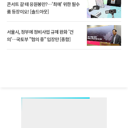
콘서트 갈 때 응원봉만?⋯'최애' 위한 필수
품 등장이오! [솔드아웃]
서울시, 정부에 정비사업 규제 완화 '건
의'⋯국토부 "협의 중" 입장만 [종합]