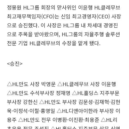
정몽원 HL그룹 회장의 맏사위인 이윤행 HL클레무브
최고재무책임자(CFO)는 신임 최고경영자(CEO) 사장
으로 승진했다. 이 사장은 HL그룹 내 차세대 경영진
으로 주목을 받아왔으며, HL그룹의 자율주행 솔루션
전문 기업 HL클레무브의 수장을 맡게 됐다.
<승진>
△HL만도 사장 박영문 △HL클레무브 사장 이윤행
△HL만도 수석부사장 정재영 △HL홀딩스 지주부문
부사장 강한신 △HL만도 부사장 김문성·김재혁·김현
욱·이정석·이철·홍영일 △HL디앤아이한라 부사장 이
용주 △HL만도 전무 이병환·이진환·최용준 △HL리
츠운용 전무 조성진 △HL홀딩스 지주부문 상무 신연