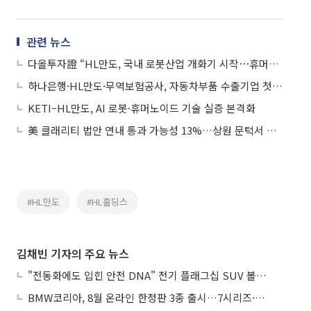
관련 뉴스
다올투자證 “HL만도, 국내 로봇산업 개화기 시작⋯휴머노이드 로봇 참여 가능성 커져”
하나은행·HL만도·무역보험공사, 자동차부품 수출기업 첫 보증 지원
KETI–HL만도, AI 로봇·휴머노이드 기술 실증 본격화
美 클래리티 법안 연내 통과 가능성 13%…상원 문턱서 제동
#HL만도
#HL홀딩스
김채빈 기자의 주요 뉴스
"전동화에도 입힌 안전 DNA" 전기 플래그십 SUV 볼보 'EX90'
BMW코리아, 8월 온라인 한정판 3종 출시…7시리즈·X7·M340i 투어링