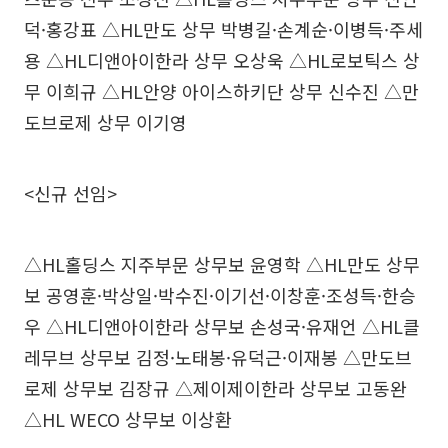
덕·홍강표 △HL만도 상무 박병길·손계순·이병득·주세
용 △HL디앤아이한라 상무 오상욱 △HL로보틱스 상
무 이희규 △HL안양 아이스하키단 상무 신수진 △만
도브로제 상무 이기영
<신규 선임>
△HL홀딩스 지주부문 상무보 윤영학 △HL만도 상무
보 공영훈·박상일·박수진·이기선·이창훈·조성득·한승
우 △HL디앤아이한라 상무보 손성국·유재언 △HL클
레무브 상무보 김정·노태봉·유덕근·이재봉 △만도브
로제 상무보 김장규 △제이제이한라 상무보 고동완
△HL WECO 상무보 이상환