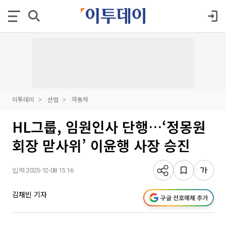
이투데이
산업
자동차
HL그룹, 임원인사 단행…‘정몽원
회장 맏사위’ 이윤행 사장 승진
입력 2025-12-08 15:16
김채빈 기자
구글 선호매체 추가