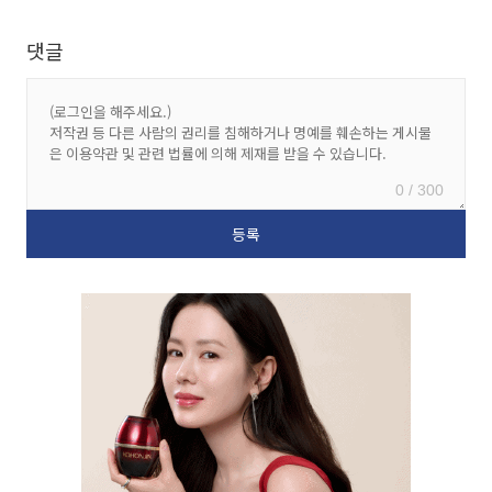
댓글
0 / 300