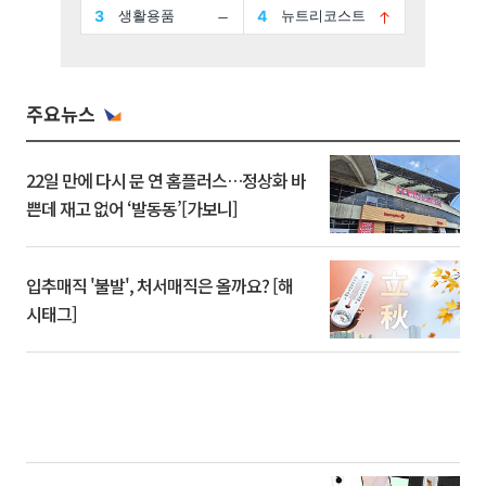
주요뉴스
22일 만에 다시 문 연 홈플러스…정상화 바
쁜데 재고 없어 ‘발동동’[가보니]
입추매직 '불발', 처서매직은 올까요? [해
시태그]