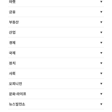
마켓
금융
부동산
산업
경제
국제
정치
사회
오피니언
문화·라이프
뉴스발전소